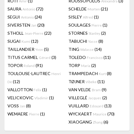
RÔTI
(1)
ROUSSOPOLOS
(3)
Amir
Alexandra
SAURA
(72)
SCHELDE
(21)
Antonio
Morten
SEGUI
(24)
SISLEY
(1)
Antonio
Alfred
SIVERSTEN
(20)
SOULAGES
(1)
Jan
Pierre
STHOLL
(22)
STORNES
(2)
Jean-Pierre
Stanley
SUGAI
(12)
TABUCHI
(8)
Kumi
Yasse
TAILLANDIER
(5)
TING
(14)
Yvon
Walasse
TITUS CARMEL
(3)
TOLEDO
(11)
Gérard
Francisco
TOPOR
(91)
TORP
(2)
Roland
Maria
TOULOUSE-LAUTREC
TRAMPEDACH
(8)
Henri
Kurt
(12)
TØJNER
(11)
De
Vibeke
VALLOTTON
(1)
VAN VELDE
(9)
Felix
Bram
VELICKOVIC
(1)
VILLEGLÉ
(2)
Vladimir
Jacques
VOSS
(8)
VUILLARD
(13)
Jan
Edouard
WEMAERE
(1)
WYCKAERT
(70)
Pierre
Maurice
XIAOGANG
(6)
Zhang