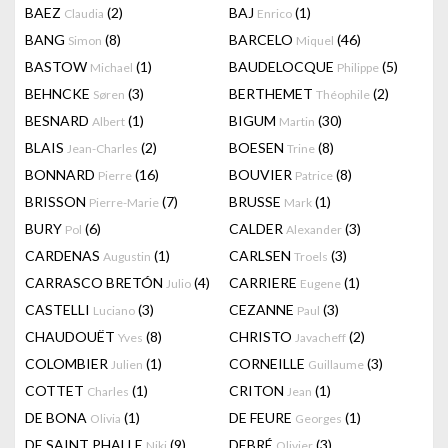
BAEZ
(2)
BAJ
(1)
Claudia
Enrico
BANG
(8)
BARCELO
(46)
Simon
Miquel
BASTOW
(1)
BAUDELOCQUE
(5)
Michael
Philippe
BEHNCKE
(3)
BERTHEMET
(2)
Søren
Théophile
BESNARD
(1)
BIGUM
(30)
Albert
Martin
BLAIS
(2)
BOESEN
(8)
Jean-Charles
Trine
BONNARD
(16)
BOUVIER
(8)
Pierre
Patrice
BRISSON
(7)
BRUSSE
(1)
Pierre-Marie
Mark
BURY
(6)
CALDER
(3)
Pol
Alexander
CARDENAS
(1)
CARLSEN
(3)
Augustin
Troels
CARRASCO BRETÓN
(4)
CARRIERE
(1)
Julio
Eugene
CASTELLI
(3)
CEZANNE
(3)
Luciano
Paul
CHAUDOUËT
(8)
CHRISTO
(2)
Yves
Javacheff
COLOMBIER
(1)
CORNEILLE
(3)
Julien
Guillaume
COTTET
(1)
CRITON
(1)
Charles
Jean
DE BONA
(1)
DE FEURE
(1)
Olivia
Georges
DE SAINT PHALLE
(9)
DEBRÉ
(3)
Niki
Olivier