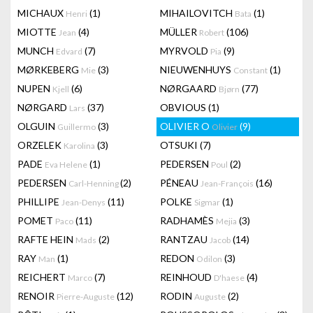
MICHAUX
(1)
MIHAILOVITCH
(1)
Henri
Bata
MIOTTE
(4)
MÜLLER
(106)
Jean
Robert
MUNCH
(7)
MYRVOLD
(9)
Edvard
Pia
MØRKEBERG
(3)
NIEUWENHUYS
(1)
Mie
Constant
NUPEN
(6)
NØRGAARD
(77)
Kjell
Bjørn
NØRGARD
(37)
OBVIOUS
(1)
Lars
OLGUIN
(3)
OLIVIER O
(9)
Guillermo
Olivier
ORZELEK
(3)
OTSUKI
(7)
Karolina
PADE
(1)
PEDERSEN
(2)
Eva Helene
Poul
PEDERSEN
(2)
PÉNEAU
(16)
Carl-Henning
Jean-François
PHILLIPE
(11)
POLKE
(1)
Jean-Denys
Sigmar
POMET
(11)
RADHAMÈS
(3)
Paco
Mejia
RAFTE HEIN
(2)
RANTZAU
(14)
Mads
Jacob
RAY
(1)
REDON
(3)
Man
Odilon
REICHERT
(7)
REINHOUD
(4)
Marco
D'haese
RENOIR
(12)
RODIN
(2)
Pierre-Auguste
Auguste