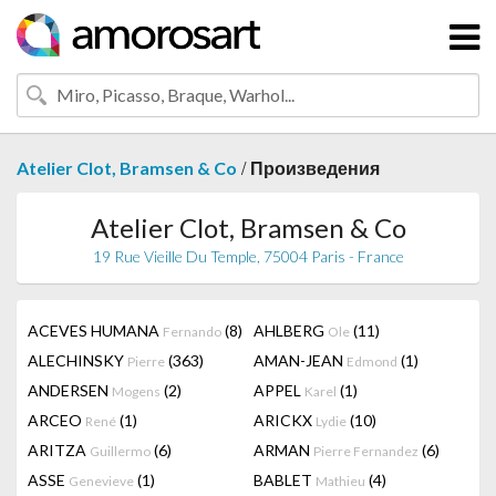
/
Atelier Clot, Bramsen & Co
Произведения
Atelier Clot, Bramsen & Co
19 Rue Vieille Du Temple, 75004 Paris - France
ACEVES HUMANA
(8)
AHLBERG
(11)
Fernando
Ole
ALECHINSKY
(363)
AMAN-JEAN
(1)
Pierre
Edmond
ANDERSEN
(2)
APPEL
(1)
Mogens
Karel
ARCEO
(1)
ARICKX
(10)
René
Lydie
ARITZA
(6)
ARMAN
(6)
Guillermo
Pierre Fernandez
ASSE
(1)
BABLET
(4)
Genevieve
Mathieu