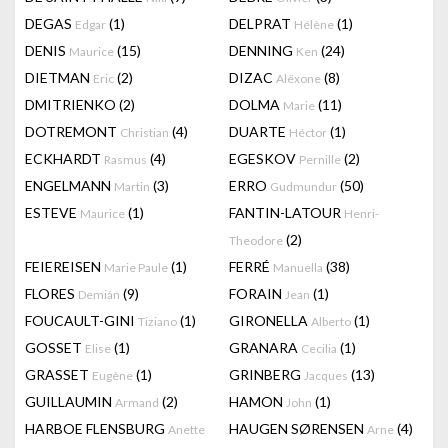
DEGAS
(1)
DELPRAT
(1)
Edgar
Hélène
DENIS
(15)
DENNING
(24)
Maurice
Ken
DIETMAN
(2)
DIZAC
(8)
Eric
Alëxone
DMITRIENKO
(2)
DOLMA
(11)
Marie
DOTREMONT
(4)
DUARTE
(1)
Christian
Héctor
ECKHARDT
(4)
EGESKOV
(2)
Rasmus
Pernille
ENGELMANN
(3)
ERRO
(50)
Martin
Gudmundur
ESTEVE
(1)
FANTIN-LATOUR
Maurice
Henri-
(2)
Theodore
FEIEREISEN
(1)
FERRÉ
(38)
Marie Paule
Manuella
FLORES
(9)
FORAIN
(1)
Demián
Jean
FOUCAULT-GINI
(1)
GIRONELLA
(1)
Tiziano
Alberto
GOSSET
(1)
GRANARA
(1)
Elise
Cecilia
GRASSET
(1)
GRINBERG
(13)
Eugène
Jacques
GUILLAUMIN
(2)
HAMON
(1)
Armand
John
HARBOE FLENSBURG
HAUGEN SØRENSEN
(4)
Anette
Arne