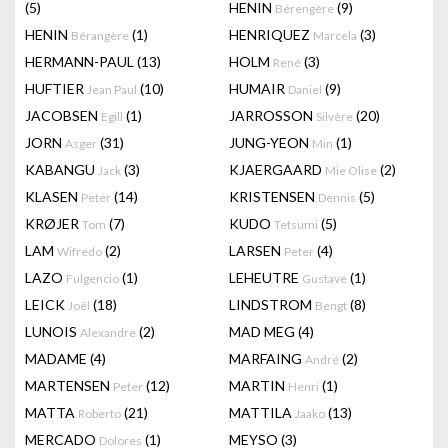
(5)
HENIN
(9)
Bérengère
HENIN
(1)
HENRIQUEZ
(3)
Bérangère
Marcela
HERMANN-PAUL
(13)
HOLM
(3)
René
HUFTIER
(10)
HUMAIR
(9)
Jean Paul
Daniel
JACOBSEN
(1)
JARROSSON
(20)
Egill
Silvère
JORN
(31)
JUNG-YEON
(1)
Asger
Min
KABANGU
(3)
KJAERGAARD
(2)
Jack
Mie Olise
KLASEN
(14)
KRISTENSEN
(5)
Peter
Dennis
KRØJER
(7)
KUDO
(5)
Tom
Tetsumi
LAM
(2)
LARSEN
(4)
Wifredo
Peter
LAZO
(1)
LEHEUTRE
(1)
Fulgencio
Gustave
LEICK
(18)
LINDSTROM
(8)
Joël
Bengt
LUNOIS
(2)
MAD MEG
(4)
Alexandre
MADAME
(4)
MARFAING
(2)
André
MARTENSEN
(12)
MARTIN
(1)
Peter
Henri
MATTA
(21)
MATTILA
(13)
Roberto
Jaako
MERCADO
(1)
MEYSO
(3)
Dolores