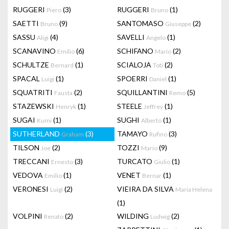
RUGGERI
(3)
RUGGERI
(1)
Piero
Bruno
SAETTI
(9)
SANTOMASO
(2)
Bruno
Giuseppe
SASSU
(4)
SAVELLI
(1)
Aligi
Angelo
SCANAVINO
(6)
SCHIFANO
(2)
Emilio
Mario
SCHULTZE
(1)
SCIALOJA
(2)
Bernard
Toti
SPACAL
(1)
SPOERRI
(1)
Luigi
Daniel
SQUATRITI
(2)
SQUILLANTINI
(5)
Fausta
Remo
STAZEWSKI
(1)
STEELE
(1)
Henryk
Jeffrey
SUGAI
(1)
SUGHI
(1)
Kumi
Alberto
SUTHERLAND
(3)
TAMAYO
(3)
Graham
Rufino
TILSON
(2)
TOZZI
(9)
Joe
Mario
TRECCANI
(3)
TURCATO
(1)
Ernesto
Giulio
VEDOVA
(1)
VENET
(1)
Emilio
Bernar
VERONESI
(2)
VIEIRA DA SILVA
Luigi
Maria Helena
(1)
VOLPINI
(2)
WILDING
(2)
Renato
Ludwig