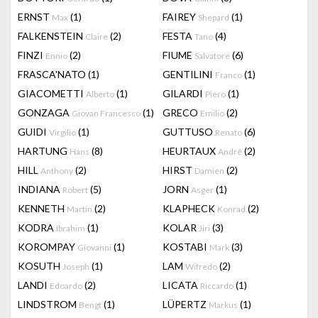
ERNST
(1)
FAIREY
(1)
Max
Shepard
FALKENSTEIN
(2)
FESTA
(4)
Claire
Tano
FINZI
(2)
FIUME
(6)
Ennio
Salvatore
FRASCA'NATO
(1)
GENTILINI
(1)
Franco
GIACOMETTI
(1)
GILARDI
(1)
Alberto
Piero
GONZAGA
(1)
GRECO
(2)
Giovan Francesco
Emilio
GUIDI
(1)
GUTTUSO
(6)
Virgilio
Renato
HARTUNG
(8)
HEURTAUX
(2)
Hans
André
HILL
(2)
HIRST
(2)
Anthony
Damien
INDIANA
(5)
JORN
(1)
Robert
Asger
KENNETH
(2)
KLAPHECK
(2)
Martin
Konrad
KODRA
(1)
KOLAR
(3)
Ibrahim
Jiri
KOROMPAY
(1)
KOSTABI
(3)
Giovanni
Mark
KOSUTH
(1)
LAM
(2)
Joseph
Wifredo
LANDI
(2)
LICATA
(1)
Edoardo
Riccardo
LINDSTROM
(1)
LÜPERTZ
(1)
Bengt
Markus