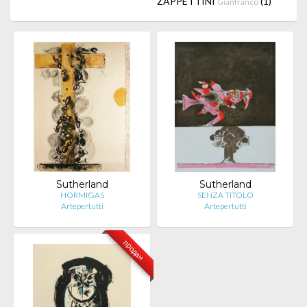
ZAPPETTINI
(1)
Gianfranco
Sutherland
Sutherland
HORMIGAS
SENZA TITOLO
Artepertutti
Artepertutti
продан