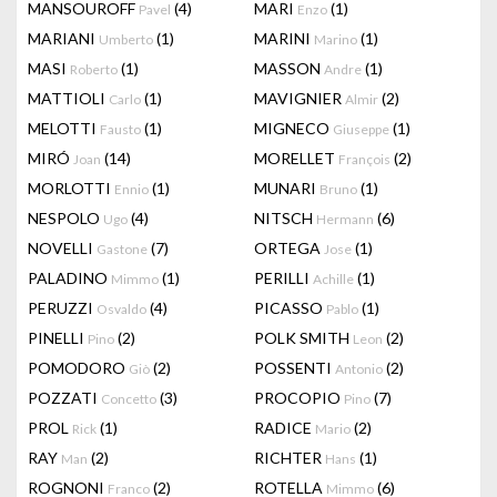
MANSOUROFF
(4)
MARI
(1)
Pavel
Enzo
MARIANI
(1)
MARINI
(1)
Umberto
Marino
MASI
(1)
MASSON
(1)
Roberto
Andre
MATTIOLI
(1)
MAVIGNIER
(2)
Carlo
Almir
MELOTTI
(1)
MIGNECO
(1)
Fausto
Giuseppe
MIRÓ
(14)
MORELLET
(2)
Joan
François
MORLOTTI
(1)
MUNARI
(1)
Ennio
Bruno
NESPOLO
(4)
NITSCH
(6)
Ugo
Hermann
NOVELLI
(7)
ORTEGA
(1)
Gastone
Jose
PALADINO
(1)
PERILLI
(1)
Mimmo
Achille
PERUZZI
(4)
PICASSO
(1)
Osvaldo
Pablo
PINELLI
(2)
POLK SMITH
(2)
Pino
Leon
POMODORO
(2)
POSSENTI
(2)
Giò
Antonio
POZZATI
(3)
PROCOPIO
(7)
Concetto
Pino
PROL
(1)
RADICE
(2)
Rick
Mario
RAY
(2)
RICHTER
(1)
Man
Hans
ROGNONI
(2)
ROTELLA
(6)
Franco
Mimmo