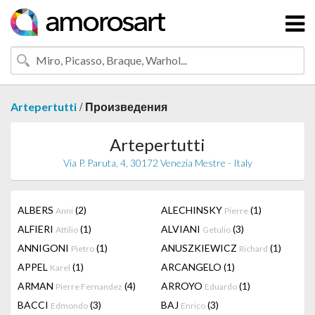
/
Artepertutti
Произведения
Artepertutti
Via P. Paruta, 4, 30172 Venezia Mestre - Italy
ALBERS
(2)
ALECHINSKY
(1)
Anni
Pierre
ALFIERI
(1)
ALVIANI
(3)
Attilio
Getulio
ANNIGONI
(1)
ANUSZKIEWICZ
(1)
Pietro
Richard
APPEL
(1)
ARCANGELO
(1)
Karel
ARMAN
(4)
ARROYO
(1)
Pierre Fernandez
Eduardo
BACCI
(3)
BAJ
(3)
Edmondo
Enrico