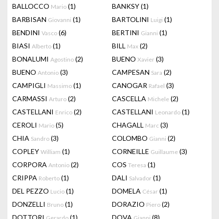
BALLOCCO
(1)
BANKSY
(1)
Mario
BARBISAN
(1)
BARTOLINI
(1)
Giovanni
Luigi
BENDINI
(6)
BERTINI
(1)
Vasco
Gianni
BIASI
(1)
BILL
(2)
Alberto
Max
BONALUMI
(2)
BUENO
(3)
Agostino
Xavier
BUENO
(3)
CAMPESAN
(2)
Antonio
Sara
CAMPIGLI
(1)
CANOGAR
(3)
Massimo
Rafael
CARMASSI
(2)
CASCELLA
(2)
Arturo
Michele
CASTELLANI
(2)
CASTELLANI
(1)
Enrico
Leonardo
CEROLI
(5)
CHAGALL
(3)
Mario
Marc
CHIA
(3)
COLOMBO
(2)
Sandro
Gianni
COPLEY
(1)
CORNEILLE
(3)
William
Guillaume
CORPORA
(2)
COS
(1)
Antonio
Teresa
CRIPPA
(1)
DALI
(1)
Roberto
Salvador
DEL PEZZO
(1)
DOMELA
(1)
Lucio
César
DONZELLI
(1)
DORAZIO
(2)
Bruno
Piero
DOTTORI
(1)
DOVA
(8)
Gerardo
Gianni