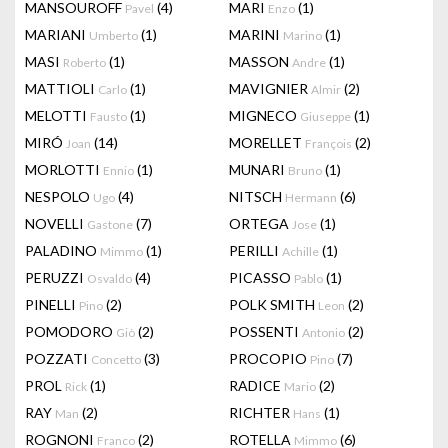
MANSOUROFF
(4)
MARI
(1)
Pavel
Enzo
MARIANI
(1)
MARINI
(1)
Umberto
Marino
MASI
(1)
MASSON
(1)
Roberto
Andre
MATTIOLI
(1)
MAVIGNIER
(2)
Carlo
Almir
MELOTTI
(1)
MIGNECO
(1)
Fausto
Giuseppe
MIRÓ
(14)
MORELLET
(2)
Joan
François
MORLOTTI
(1)
MUNARI
(1)
Ennio
Bruno
NESPOLO
(4)
NITSCH
(6)
Ugo
Hermann
NOVELLI
(7)
ORTEGA
(1)
Gastone
Jose
PALADINO
(1)
PERILLI
(1)
Mimmo
Achille
PERUZZI
(4)
PICASSO
(1)
Osvaldo
Pablo
PINELLI
(2)
POLK SMITH
(2)
Pino
Leon
POMODORO
(2)
POSSENTI
(2)
Giò
Antonio
POZZATI
(3)
PROCOPIO
(7)
Concetto
Pino
PROL
(1)
RADICE
(2)
Rick
Mario
RAY
(2)
RICHTER
(1)
Man
Hans
ROGNONI
(2)
ROTELLA
(6)
Franco
Mimmo