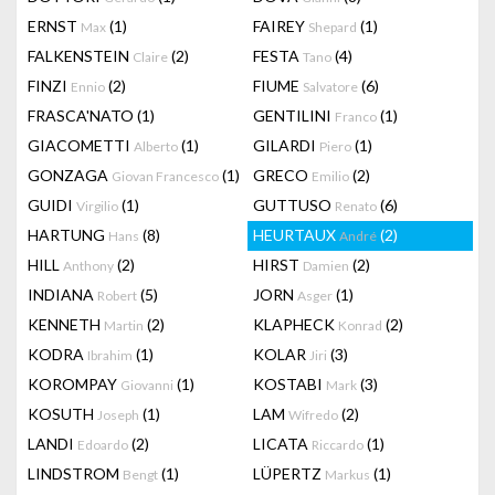
ERNST
(1)
FAIREY
(1)
Max
Shepard
FALKENSTEIN
(2)
FESTA
(4)
Claire
Tano
FINZI
(2)
FIUME
(6)
Ennio
Salvatore
FRASCA'NATO
(1)
GENTILINI
(1)
Franco
GIACOMETTI
(1)
GILARDI
(1)
Alberto
Piero
GONZAGA
(1)
GRECO
(2)
Giovan Francesco
Emilio
GUIDI
(1)
GUTTUSO
(6)
Virgilio
Renato
HARTUNG
(8)
HEURTAUX
(2)
Hans
André
HILL
(2)
HIRST
(2)
Anthony
Damien
INDIANA
(5)
JORN
(1)
Robert
Asger
KENNETH
(2)
KLAPHECK
(2)
Martin
Konrad
KODRA
(1)
KOLAR
(3)
Ibrahim
Jiri
KOROMPAY
(1)
KOSTABI
(3)
Giovanni
Mark
KOSUTH
(1)
LAM
(2)
Joseph
Wifredo
LANDI
(2)
LICATA
(1)
Edoardo
Riccardo
LINDSTROM
(1)
LÜPERTZ
(1)
Bengt
Markus