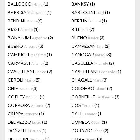
BALLOCCO
(1)
BANKSY
(1)
Mario
BARBISAN
(1)
BARTOLINI
(1)
Giovanni
Luigi
BENDINI
(6)
BERTINI
(1)
Vasco
Gianni
BIASI
(1)
BILL
(2)
Alberto
Max
BONALUMI
(2)
BUENO
(3)
Agostino
Xavier
BUENO
(3)
CAMPESAN
(2)
Antonio
Sara
CAMPIGLI
(1)
CANOGAR
(3)
Massimo
Rafael
CARMASSI
(2)
CASCELLA
(2)
Arturo
Michele
CASTELLANI
(2)
CASTELLANI
(1)
Enrico
Leonardo
CEROLI
(5)
CHAGALL
(3)
Mario
Marc
CHIA
(3)
COLOMBO
(2)
Sandro
Gianni
COPLEY
(1)
CORNEILLE
(3)
William
Guillaume
CORPORA
(2)
COS
(1)
Antonio
Teresa
CRIPPA
(1)
DALI
(1)
Roberto
Salvador
DEL PEZZO
(1)
DOMELA
(1)
Lucio
César
DONZELLI
(1)
DORAZIO
(2)
Bruno
Piero
DOTTORI
(1)
DOVA
(8)
Gerardo
Gianni