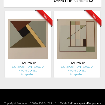
ZAPPETTINI
(1)
Gianfranco
продан
продан
Heurtaux
Heurtaux
COMPOSITION - EXACTA
COMPOSITION - EXACTA
FROM CONS…
FROM CONS…
Artepertutti
Artepertutti
Copyright Amorosart 2008 - 2026 - CNIL n° : 1301442 -
Глоссарий
-
Вопросы и