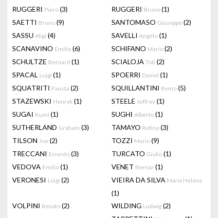
RUGGERI
(3)
RUGGERI
(1)
Piero
Bruno
SAETTI
(9)
SANTOMASO
(2)
Bruno
Giuseppe
SASSU
(4)
SAVELLI
(1)
Aligi
Angelo
SCANAVINO
(6)
SCHIFANO
(2)
Emilio
Mario
SCHULTZE
(1)
SCIALOJA
(2)
Bernard
Toti
SPACAL
(1)
SPOERRI
(1)
Luigi
Daniel
SQUATRITI
(2)
SQUILLANTINI
(5)
Fausta
Remo
STAZEWSKI
(1)
STEELE
(1)
Henryk
Jeffrey
SUGAI
(1)
SUGHI
(1)
Kumi
Alberto
SUTHERLAND
(3)
TAMAYO
(3)
Graham
Rufino
TILSON
(2)
TOZZI
(9)
Joe
Mario
TRECCANI
(3)
TURCATO
(1)
Ernesto
Giulio
VEDOVA
(1)
VENET
(1)
Emilio
Bernar
VERONESI
(2)
VIEIRA DA SILVA
Luigi
Maria Helena
(1)
VOLPINI
(2)
WILDING
(2)
Renato
Ludwig