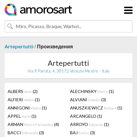
/
Artepertutti
Произведения
Artepertutti
Via P. Paruta, 4, 30172 Venezia Mestre - Italy
ALBERS
(2)
ALECHINSKY
(1)
Anni
Pierre
ALFIERI
(1)
ALVIANI
(3)
Attilio
Getulio
ANNIGONI
(1)
ANUSZKIEWICZ
(1)
Pietro
Richard
APPEL
(1)
ARCANGELO
(1)
Karel
ARMAN
(4)
ARROYO
(1)
Pierre Fernandez
Eduardo
BACCI
(3)
BAJ
(3)
Edmondo
Enrico