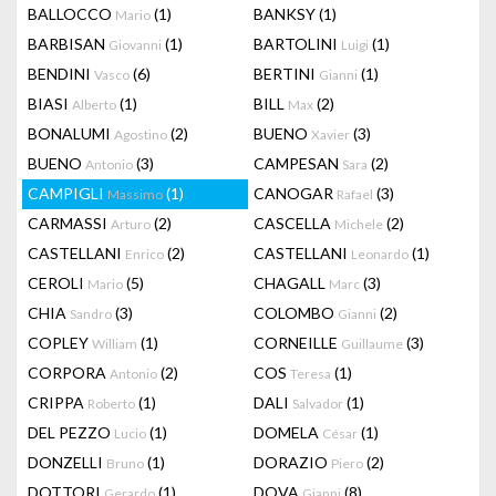
BALLOCCO
(1)
BANKSY
(1)
Mario
BARBISAN
(1)
BARTOLINI
(1)
Giovanni
Luigi
BENDINI
(6)
BERTINI
(1)
Vasco
Gianni
BIASI
(1)
BILL
(2)
Alberto
Max
BONALUMI
(2)
BUENO
(3)
Agostino
Xavier
BUENO
(3)
CAMPESAN
(2)
Antonio
Sara
CAMPIGLI
(1)
CANOGAR
(3)
Massimo
Rafael
CARMASSI
(2)
CASCELLA
(2)
Arturo
Michele
CASTELLANI
(2)
CASTELLANI
(1)
Enrico
Leonardo
CEROLI
(5)
CHAGALL
(3)
Mario
Marc
CHIA
(3)
COLOMBO
(2)
Sandro
Gianni
COPLEY
(1)
CORNEILLE
(3)
William
Guillaume
CORPORA
(2)
COS
(1)
Antonio
Teresa
CRIPPA
(1)
DALI
(1)
Roberto
Salvador
DEL PEZZO
(1)
DOMELA
(1)
Lucio
César
DONZELLI
(1)
DORAZIO
(2)
Bruno
Piero
DOTTORI
(1)
DOVA
(8)
Gerardo
Gianni