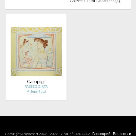
ZAPPETTINI
(1)
Gianfranco
Campigli
PASSEGGIATA
Artepertutti
Copyright Amorosart 2008 - 2026 - CNIL n° : 1301442 -
Глоссарий
-
Вопросы и