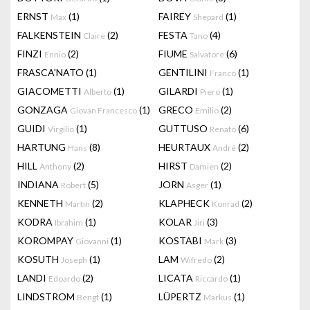
ERNST
(1)
FAIREY
(1)
Max
Shepard
FALKENSTEIN
(2)
FESTA
(4)
Claire
Tano
FINZI
(2)
FIUME
(6)
Ennio
Salvatore
FRASCA'NATO
(1)
GENTILINI
(1)
Franco
GIACOMETTI
(1)
GILARDI
(1)
Alberto
Piero
GONZAGA
(1)
GRECO
(2)
Giovan Francesco
Emilio
GUIDI
(1)
GUTTUSO
(6)
Virgilio
Renato
HARTUNG
(8)
HEURTAUX
(2)
Hans
André
HILL
(2)
HIRST
(2)
Anthony
Damien
INDIANA
(5)
JORN
(1)
Robert
Asger
KENNETH
(2)
KLAPHECK
(2)
Martin
Konrad
KODRA
(1)
KOLAR
(3)
Ibrahim
Jiri
KOROMPAY
(1)
KOSTABI
(3)
Giovanni
Mark
KOSUTH
(1)
LAM
(2)
Joseph
Wifredo
LANDI
(2)
LICATA
(1)
Edoardo
Riccardo
LINDSTROM
(1)
LÜPERTZ
(1)
Bengt
Markus