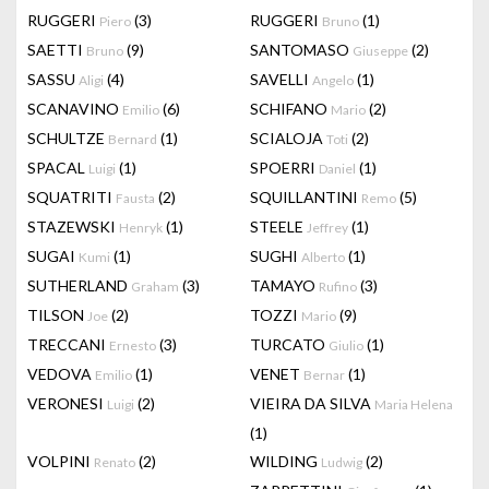
RUGGERI
(3)
RUGGERI
(1)
Piero
Bruno
SAETTI
(9)
SANTOMASO
(2)
Bruno
Giuseppe
SASSU
(4)
SAVELLI
(1)
Aligi
Angelo
SCANAVINO
(6)
SCHIFANO
(2)
Emilio
Mario
SCHULTZE
(1)
SCIALOJA
(2)
Bernard
Toti
SPACAL
(1)
SPOERRI
(1)
Luigi
Daniel
SQUATRITI
(2)
SQUILLANTINI
(5)
Fausta
Remo
STAZEWSKI
(1)
STEELE
(1)
Henryk
Jeffrey
SUGAI
(1)
SUGHI
(1)
Kumi
Alberto
SUTHERLAND
(3)
TAMAYO
(3)
Graham
Rufino
TILSON
(2)
TOZZI
(9)
Joe
Mario
TRECCANI
(3)
TURCATO
(1)
Ernesto
Giulio
VEDOVA
(1)
VENET
(1)
Emilio
Bernar
VERONESI
(2)
VIEIRA DA SILVA
Luigi
Maria Helena
(1)
VOLPINI
(2)
WILDING
(2)
Renato
Ludwig