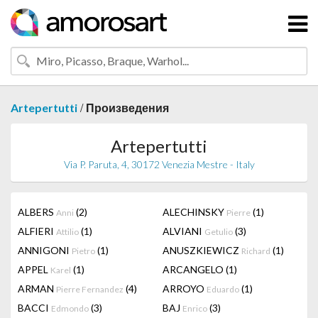
/
Artepertutti
Произведения
Artepertutti
Via P. Paruta, 4, 30172 Venezia Mestre - Italy
ALBERS
(2)
ALECHINSKY
(1)
Anni
Pierre
ALFIERI
(1)
ALVIANI
(3)
Attilio
Getulio
ANNIGONI
(1)
ANUSZKIEWICZ
(1)
Pietro
Richard
APPEL
(1)
ARCANGELO
(1)
Karel
ARMAN
(4)
ARROYO
(1)
Pierre Fernandez
Eduardo
BACCI
(3)
BAJ
(3)
Edmondo
Enrico