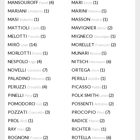
MANSOUROFF
(4)
MARI
(1)
Pavel
Enzo
MARIANI
(1)
MARINI
(1)
Umberto
Marino
MASI
(1)
MASSON
(1)
Roberto
Andre
MATTIOLI
(1)
MAVIGNIER
(2)
Carlo
Almir
MELOTTI
(1)
MIGNECO
(1)
Fausto
Giuseppe
MIRÓ
(14)
MORELLET
(2)
Joan
François
MORLOTTI
(1)
MUNARI
(1)
Ennio
Bruno
NESPOLO
(4)
NITSCH
(6)
Ugo
Hermann
NOVELLI
(7)
ORTEGA
(1)
Gastone
Jose
PALADINO
(1)
PERILLI
(1)
Mimmo
Achille
PERUZZI
(4)
PICASSO
(1)
Osvaldo
Pablo
PINELLI
(2)
POLK SMITH
(2)
Pino
Leon
POMODORO
(2)
POSSENTI
(2)
Giò
Antonio
POZZATI
(3)
PROCOPIO
(7)
Concetto
Pino
PROL
(1)
RADICE
(2)
Rick
Mario
RAY
(2)
RICHTER
(1)
Man
Hans
ROGNONI
(2)
ROTELLA
(6)
Franco
Mimmo