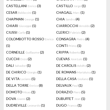
CASTELLANI
(3)
CASTILLO
(1)
Enrico
Jorge
CESAR
(1)
CHAGALL
(1)
Baldaccini
Marc
CHAPMAN
(1)
CHIA
(4)
George
Sandro
CHIARI
(1)
CIARROCCHI
(2)
Giuseppe
Arnoldo
CIUSSI
(1)
CLERICI
(2)
Carlo
Fabrizio
COLOMBOTTO ROSSO
CONSAGRA
(4)
Enrico
Pietro
(1)
CONTI
(1)
Primo
CORNEILLE
(2)
CRIPPA
(1)
Guillaume
Roberto
CUCCHI
(2)
CUEVAS
(1)
Enzo
Jose Luis
DALI
(1)
DE CAROLIS
(2)
Salvador
Adolfo
DE CHIRICO
(1)
DE ROMANS
(1)
Giorgio
Marialuisa
DE VITA
(5)
DELLA CASA
(1)
Luciano
Giuliano
DELLA TORRE
(8)
DELVAUX
(1)
Enrico
Paul
DOMOTO
(1)
DORAZIO
(5)
Hisao
Piero
DOVA
(2)
DUBUFFET
(1)
Gianni
Jean
DUDREVILLE
(1)
DUGO
(1)
Leonardo
Franco