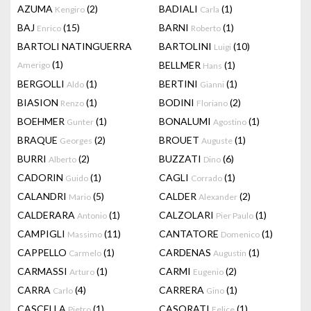
AZUMA
(2)
BADIALI
(1)
Kengiro
Carla
BAJ
(15)
BARNI
(1)
Enrico
Roberto
BARTOLI NATINGUERRA
BARTOLINI
(10)
Luigi
(1)
BELLMER
(1)
Amerigo
Hans
BERGOLLI
(1)
BERTINI
(1)
Aldo
Gianni
BIASION
(1)
BODINI
(2)
Renzo
Floriano
BOEHMER
(1)
BONALUMI
(1)
Gunter
Agostino
BRAQUE
(2)
BROUET
(1)
Georges
Auguste
BURRI
(2)
BUZZATI
(6)
Alberto
Dino
CADORIN
(1)
CAGLI
(1)
Guido
Corrado
CALANDRI
(5)
CALDER
(2)
Mario
Alexander
CALDERARA
(1)
CALZOLARI
(1)
Antonio
Pier Paulo
CAMPIGLI
(11)
CANTATORE
(1)
Massimo
Domenico
CAPPELLO
(1)
CARDENAS
(1)
Carmelo
Augustin
CARMASSI
(1)
CARMI
(2)
Arturo
Eugenio
CARRA
(4)
CARRERA
(1)
Carlo
Gino
CASCELLA
(1)
CASORATI
(1)
Pietro
Felice