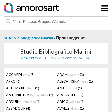
/
Studio Bibliografico Marini
Произведения
Studio Bibliografico Marini
Via Montrone 81B, 70010 Valenzano, Ba - Italy
ACCARDI
(5)
ADAMI
(3)
Carla
Valerio
AFRO
(6)
ALECHINSKY
(1)
Pierre
ALTOMARE
(1)
ANTES
(1)
Libero
Horst
ANTONIETTA
(2)
ARCANGELO
(2)
Raphael Mafai
ARDUINI
(1)
ARICÒ
(1)
Francesco
Rodolfo
ASSADOUR
(4)
AVALLE
(1)
Filippo