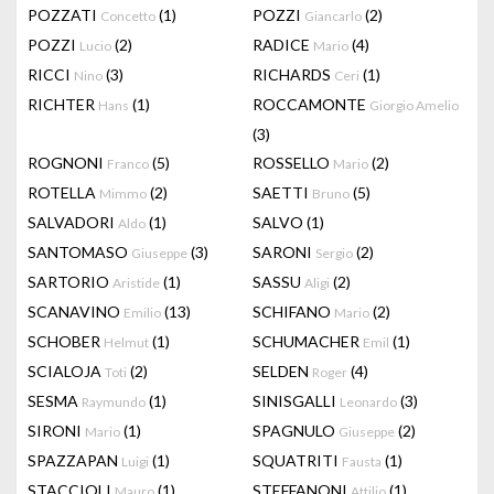
POZZATI
(1)
POZZI
(2)
Concetto
Giancarlo
POZZI
(2)
RADICE
(4)
Lucio
Mario
RICCI
(3)
RICHARDS
(1)
Nino
Ceri
RICHTER
(1)
ROCCAMONTE
Hans
Giorgio Amelio
(3)
ROGNONI
(5)
ROSSELLO
(2)
Franco
Mario
ROTELLA
(2)
SAETTI
(5)
Mimmo
Bruno
SALVADORI
(1)
SALVO
(1)
Aldo
SANTOMASO
(3)
SARONI
(2)
Giuseppe
Sergio
SARTORIO
(1)
SASSU
(2)
Aristide
Aligi
SCANAVINO
(13)
SCHIFANO
(2)
Emilio
Mario
SCHOBER
(1)
SCHUMACHER
(1)
Helmut
Emil
SCIALOJA
(2)
SELDEN
(4)
Toti
Roger
SESMA
(1)
SINISGALLI
(3)
Raymundo
Leonardo
SIRONI
(1)
SPAGNULO
(2)
Mario
Giuseppe
SPAZZAPAN
(1)
SQUATRITI
(1)
Luigi
Fausta
STACCIOLI
(1)
STEFFANONI
(1)
Mauro
Attilio