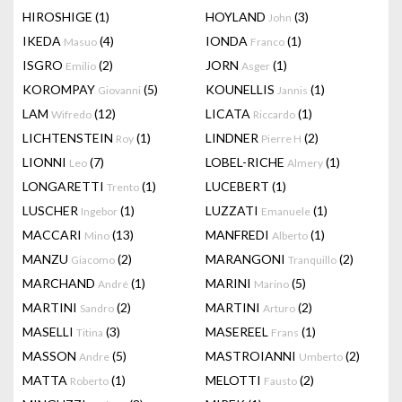
HIROSHIGE
(1)
HOYLAND
(3)
John
IKEDA
(4)
IONDA
(1)
Masuo
Franco
ISGRO
(2)
JORN
(1)
Emilio
Asger
KOROMPAY
(5)
KOUNELLIS
(1)
Giovanni
Jannis
LAM
(12)
LICATA
(1)
Wifredo
Riccardo
LICHTENSTEIN
(1)
LINDNER
(2)
Roy
Pierre H
LIONNI
(7)
LOBEL-RICHE
(1)
Leo
Almery
LONGARETTI
(1)
LUCEBERT
(1)
Trento
LUSCHER
(1)
LUZZATI
(1)
Ingebor
Emanuele
MACCARI
(13)
MANFREDI
(1)
Mino
Alberto
MANZU
(2)
MARANGONI
(2)
Giacomo
Tranquillo
MARCHAND
(1)
MARINI
(5)
André
Marino
MARTINI
(2)
MARTINI
(2)
Sandro
Arturo
MASELLI
(3)
MASEREEL
(1)
Titina
Frans
MASSON
(5)
MASTROIANNI
(2)
Andre
Umberto
MATTA
(1)
MELOTTI
(2)
Roberto
Fausto