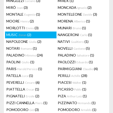
MINGUZZI
(3)
MIREK
(1)
Luciano
MIRÓ
(3)
MONCADA
(2)
Joan
Ignazio
MONTALE
(1)
MONTELEONE
(3)
Eugenio
Davide
MOORE
(2)
MORENA
(1)
Henry
Alberico
MORLOTTI
(3)
MUNARI
(1)
Ennio
Bruno
MUSIC
(2)
NANGERONI
(1)
Zoran
Carlo
NAPOLEONE
(2)
NATIVI
(1)
Giulia
Gualtiero
NOTARI
(1)
NOVELLI
(5)
Romano
Gastone
PALADINO
(24)
PALADINO
(1)
Mimmo
Salvatore
PAOLINI
(1)
PAOLOZZI
(1)
Giulio
Eduardo
PARIS
(1)
PARMIGGIANI
(4)
Harold Persico
Claudio
PATELLA
(1)
PERILLI
(28)
Luca
Achille
PEVERELLI
(6)
PIACESI
(1)
Cesare
Walter
PIATTELLA
(1)
PICASSO
(1)
Oscar
Pablo
PIGNATELI
(2)
PIZA
(1)
Ercole
Arthur Luiz
PIZZI CANNELLA
(1)
PIZZINATO
(1)
Piero
Armando
POMODORO
(3)
POMODORO
(1)
Giò
Arnaldo