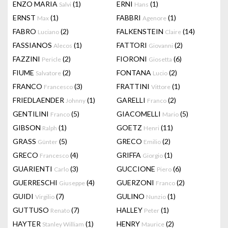
ENZO MARIA
(1)
ERNI
(1)
Salvi
Hans
ERNST
(1)
FABBRI
(1)
Max
Agenore
FABRO
(2)
FALKENSTEIN
(14)
Luciano
Claire
FASSIANOS
(1)
FATTORI
(2)
Alecos
Giovanni
FAZZINI
(2)
FIORONI
(6)
Pericle
Giosetta
FIUME
(2)
FONTANA
(2)
Salvatore
Lucio
FRANCO
(3)
FRATTINI
(1)
Francesco
Vittore
FRIEDLAENDER
(1)
GARELLI
(2)
Johnny
Franco
GENTILINI
(5)
GIACOMELLI
(5)
Franco
Mario
GIBSON
(1)
GOETZ
(11)
Ralph
Henri
GRASS
(5)
GRECO
(2)
Günter
Emilio
GRECO
(4)
GRIFFA
(1)
Francesco
Giorgio
GUARIENTI
(3)
GUCCIONE
(6)
Carlo
Piero
GUERRESCHI
(4)
GUERZONI
(2)
Giuseppe
Franco
GUIDI
(7)
GULINO
(1)
Virgilio
Nunzio
GUTTUSO
(7)
HALLEY
(1)
Renato
Peter
HAYTER
(1)
HENRY
(2)
Stanley William
Maurice