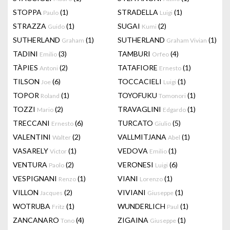
STOPPA
(1)
STRADELLA
(1)
Paulo
Luigi
STRAZZA
(1)
SUGAI
(2)
Guido
Kumi
SUTHERLAND
(1)
SUTHERLAND
(1)
Graham
Graham Vivian
TADINI
(3)
TAMBURI
(4)
Emilio
Orfeo
TÀPIES
(2)
TATAFIORE
(1)
Antoni
Ernesto
TILSON
(6)
TOCCACIELI
(1)
Joe
Luigi
TOPOR
(1)
TOYOFUKU
(1)
Roland
Tomonori
TOZZI
(2)
TRAVAGLINI
(1)
Mario
Edgardo
TRECCANI
(6)
TURCATO
(5)
Ernesto
Giulio
VALENTINI
(2)
VALLMITJANA
(1)
Walter
Abel
VASARELY
(1)
VEDOVA
(1)
Victor
Emilio
VENTURA
(2)
VERONESI
(6)
Paolo
Luigi
VESPIGNANI
(1)
VIANI
(1)
Renzo
Lorenzo
VILLON
(2)
VIVIANI
(1)
Jacques
Giuseppe
WOTRUBA
(1)
WUNDERLICH
(1)
Fritz
Paul
ZANCANARO
(4)
ZIGAINA
(1)
Tono
Giuseppe