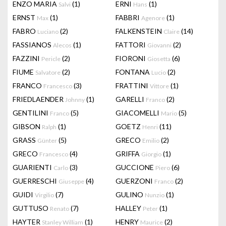
ENZO MARIA
(1)
ERNI
(1)
Salvi
Hans
ERNST
(1)
FABBRI
(1)
Max
Agenore
FABRO
(2)
FALKENSTEIN
(14)
Luciano
Claire
FASSIANOS
(1)
FATTORI
(2)
Alecos
Giovanni
FAZZINI
(2)
FIORONI
(6)
Pericle
Giosetta
FIUME
(2)
FONTANA
(2)
Salvatore
Lucio
FRANCO
(3)
FRATTINI
(1)
Francesco
Vittore
FRIEDLAENDER
(1)
GARELLI
(2)
Johnny
Franco
GENTILINI
(5)
GIACOMELLI
(5)
Franco
Mario
GIBSON
(1)
GOETZ
(11)
Ralph
Henri
GRASS
(5)
GRECO
(2)
Günter
Emilio
GRECO
(4)
GRIFFA
(1)
Francesco
Giorgio
GUARIENTI
(3)
GUCCIONE
(6)
Carlo
Piero
GUERRESCHI
(4)
GUERZONI
(2)
Giuseppe
Franco
GUIDI
(7)
GULINO
(1)
Virgilio
Nunzio
GUTTUSO
(7)
HALLEY
(1)
Renato
Peter
HAYTER
(1)
HENRY
(2)
Stanley William
Maurice