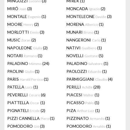
MINGUZZI
(3)
MIREK
(1)
Luciano
MIRÓ
(3)
MONCADA
(2)
Joan
Ignazio
MONTALE
(1)
MONTELEONE
(3)
Eugenio
Davide
MOORE
(2)
MORENA
(1)
Henry
Alberico
MORLOTTI
(3)
MUNARI
(1)
Ennio
Bruno
MUSIC
(2)
NANGERONI
(1)
Zoran
Carlo
NAPOLEONE
(2)
NATIVI
(1)
Giulia
Gualtiero
NOTARI
(1)
NOVELLI
(5)
Romano
Gastone
PALADINO
(24)
PALADINO
(1)
Mimmo
Salvatore
PAOLINI
(1)
PAOLOZZI
(1)
Giulio
Eduardo
PARIS
(1)
PARMIGGIANI
(4)
Harold Persico
Claudio
PATELLA
(1)
PERILLI
(28)
Luca
Achille
PEVERELLI
(6)
PIACESI
(1)
Cesare
Walter
PIATTELLA
(1)
PICASSO
(1)
Oscar
Pablo
PIGNATELI
(2)
PIZA
(1)
Ercole
Arthur Luiz
PIZZI CANNELLA
(1)
PIZZINATO
(1)
Piero
Armando
POMODORO
(3)
POMODORO
(1)
Giò
Arnaldo