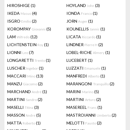
HIROSHIGE
(1)
HOYLAND
(3)
John
IKEDA
(4)
IONDA
(1)
Masuo
Franco
ISGRO
(2)
JORN
(1)
Emilio
Asger
KOROMPAY
(5)
KOUNELLIS
(1)
Giovanni
Jannis
LAM
(12)
LICATA
(1)
Wifredo
Riccardo
LICHTENSTEIN
(1)
LINDNER
(2)
Roy
Pierre H
LIONNI
(7)
LOBEL-RICHE
(1)
Leo
Almery
LONGARETTI
(1)
LUCEBERT
(1)
Trento
LUSCHER
(1)
LUZZATI
(1)
Ingebor
Emanuele
MACCARI
(13)
MANFREDI
(1)
Mino
Alberto
MANZU
(2)
MARANGONI
(2)
Giacomo
Tranquillo
MARCHAND
(1)
MARINI
(5)
André
Marino
MARTINI
(2)
MARTINI
(2)
Sandro
Arturo
MASELLI
(3)
MASEREEL
(1)
Titina
Frans
MASSON
(5)
MASTROIANNI
(2)
Andre
Umberto
MATTA
(1)
MELOTTI
(2)
Roberto
Fausto