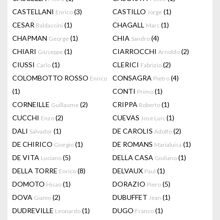
CASTELLANI
(3)
CASTILLO
(1)
Enrico
Jorge
CESAR
(1)
CHAGALL
(1)
Baldaccini
Marc
CHAPMAN
(1)
CHIA
(4)
George
Sandro
CHIARI
(1)
CIARROCCHI
(2)
Giuseppe
Arnoldo
CIUSSI
(1)
CLERICI
(2)
Carlo
Fabrizio
COLOMBOTTO ROSSO
CONSAGRA
(4)
Enrico
Pietro
(1)
CONTI
(1)
Primo
CORNEILLE
(2)
CRIPPA
(1)
Guillaume
Roberto
CUCCHI
(2)
CUEVAS
(1)
Enzo
Jose Luis
DALI
(1)
DE CAROLIS
(2)
Salvador
Adolfo
DE CHIRICO
(1)
DE ROMANS
(1)
Giorgio
Marialuisa
DE VITA
(5)
DELLA CASA
(1)
Luciano
Giuliano
DELLA TORRE
(8)
DELVAUX
(1)
Enrico
Paul
DOMOTO
(1)
DORAZIO
(5)
Hisao
Piero
DOVA
(2)
DUBUFFET
(1)
Gianni
Jean
DUDREVILLE
(1)
DUGO
(1)
Leonardo
Franco