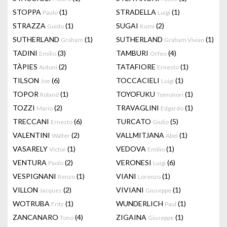
STOPPA
(1)
STRADELLA
(1)
Paulo
Luigi
STRAZZA
(1)
SUGAI
(2)
Guido
Kumi
SUTHERLAND
(1)
SUTHERLAND
(1)
Graham
Graham Vivian
TADINI
(3)
TAMBURI
(4)
Emilio
Orfeo
TÀPIES
(2)
TATAFIORE
(1)
Antoni
Ernesto
TILSON
(6)
TOCCACIELI
(1)
Joe
Luigi
TOPOR
(1)
TOYOFUKU
(1)
Roland
Tomonori
TOZZI
(2)
TRAVAGLINI
(1)
Mario
Edgardo
TRECCANI
(6)
TURCATO
(5)
Ernesto
Giulio
VALENTINI
(2)
VALLMITJANA
(1)
Walter
Abel
VASARELY
(1)
VEDOVA
(1)
Victor
Emilio
VENTURA
(2)
VERONESI
(6)
Paolo
Luigi
VESPIGNANI
(1)
VIANI
(1)
Renzo
Lorenzo
VILLON
(2)
VIVIANI
(1)
Jacques
Giuseppe
WOTRUBA
(1)
WUNDERLICH
(1)
Fritz
Paul
ZANCANARO
(4)
ZIGAINA
(1)
Tono
Giuseppe