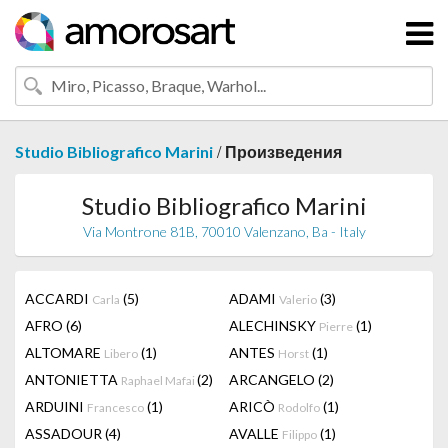
/
Studio Bibliografico Marini
Произведения
Studio Bibliografico Marini
Via Montrone 81B, 70010 Valenzano, Ba - Italy
ACCARDI
(5)
ADAMI
(3)
Carla
Valerio
AFRO
(6)
ALECHINSKY
(1)
Pierre
ALTOMARE
(1)
ANTES
(1)
Libero
Horst
ANTONIETTA
(2)
ARCANGELO
(2)
Raphael Mafai
ARDUINI
(1)
ARICÒ
(1)
Francesco
Rodolfo
ASSADOUR
(4)
AVALLE
(1)
Filippo