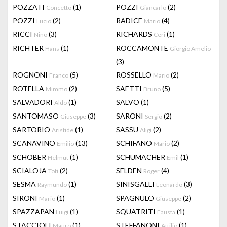
POZZATI
(1)
POZZI
(2)
Concetto
Giancarlo
POZZI
(2)
RADICE
(4)
Lucio
Mario
RICCI
(3)
RICHARDS
(1)
Nino
Ceri
RICHTER
(1)
ROCCAMONTE
Hans
Giorgio Amelio
(3)
ROGNONI
(5)
ROSSELLO
(2)
Franco
Mario
ROTELLA
(2)
SAETTI
(5)
Mimmo
Bruno
SALVADORI
(1)
SALVO
(1)
Aldo
SANTOMASO
(3)
SARONI
(2)
Giuseppe
Sergio
SARTORIO
(1)
SASSU
(2)
Aristide
Aligi
SCANAVINO
(13)
SCHIFANO
(2)
Emilio
Mario
SCHOBER
(1)
SCHUMACHER
(1)
Helmut
Emil
SCIALOJA
(2)
SELDEN
(4)
Toti
Roger
SESMA
(1)
SINISGALLI
(3)
Raymundo
Leonardo
SIRONI
(1)
SPAGNULO
(2)
Mario
Giuseppe
SPAZZAPAN
(1)
SQUATRITI
(1)
Luigi
Fausta
STACCIOLI
(1)
STEFFANONI
(1)
Mauro
Attilio