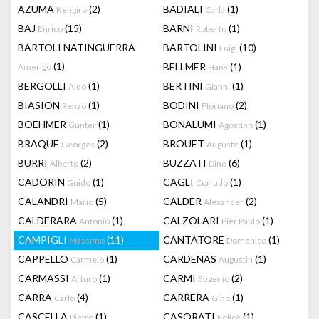
AZUMA
(2)
BADIALI
(1)
Kengiro
Carla
BAJ
(15)
BARNI
(1)
Enrico
Roberto
BARTOLI NATINGUERRA
BARTOLINI
(10)
Luigi
(1)
BELLMER
(1)
Amerigo
Hans
BERGOLLI
(1)
BERTINI
(1)
Aldo
Gianni
BIASION
(1)
BODINI
(2)
Renzo
Floriano
BOEHMER
(1)
BONALUMI
(1)
Gunter
Agostino
BRAQUE
(2)
BROUET
(1)
Georges
Auguste
BURRI
(2)
BUZZATI
(6)
Alberto
Dino
CADORIN
(1)
CAGLI
(1)
Guido
Corrado
CALANDRI
(5)
CALDER
(2)
Mario
Alexander
CALDERARA
(1)
CALZOLARI
(1)
Antonio
Pier Paulo
CAMPIGLI
(11)
CANTATORE
(1)
Massimo
Domenico
CAPPELLO
(1)
CARDENAS
(1)
Carmelo
Augustin
CARMASSI
(1)
CARMI
(2)
Arturo
Eugenio
CARRA
(4)
CARRERA
(1)
Carlo
Gino
CASCELLA
(1)
CASORATI
(1)
Pietro
Felice