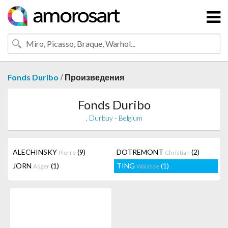
/
Fonds Duribo
Произведения
Fonds Duribo
, Durbuy - Belgium
ALECHINSKY
(9)
DOTREMONT
(2)
Pierre
Christian
JORN
(1)
TING
(1)
Asger
Walasse