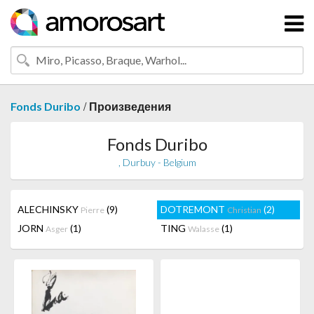
/
Fonds Duribo
Произведения
Fonds Duribo
, Durbuy - Belgium
ALECHINSKY
(9)
DOTREMONT
(2)
Pierre
Christian
JORN
(1)
TING
(1)
Asger
Walasse