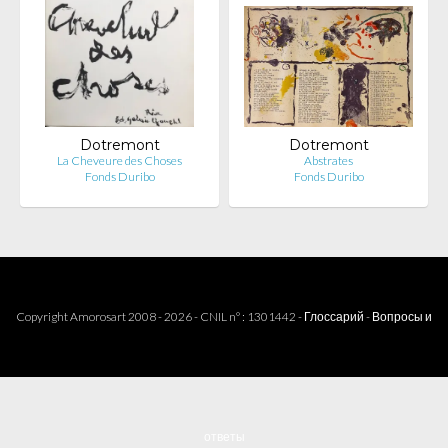
Dotremont
Dotremont
La Cheveure des Choses
Abstrates
Fonds Duribo
Fonds Duribo
Copyright Amorosart 2008 - 2026 - CNIL n° : 1301442 -
Глоссарий
-
Вопросы и
ответы