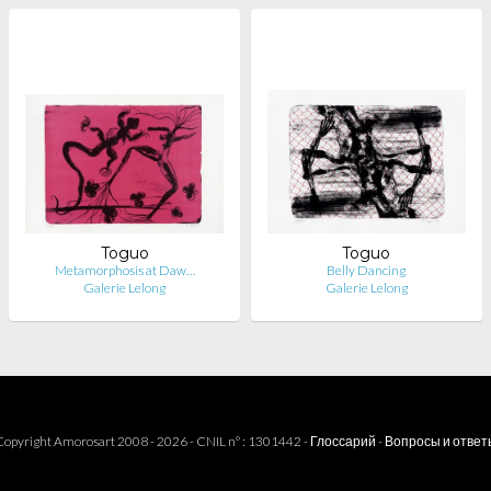
Toguo
Toguo
Metamorphosis at Daw…
Belly Dancing
Galerie Lelong
Galerie Lelong
opyright Amorosart 2008 - 2026 - CNIL n° : 1301442 -
Глоссарий
-
Вопросы и ответ