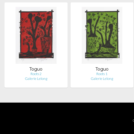
Toguo
Toguo
Roots 2
Roots 1
Galerie Lelong
Galerie Lelong
C