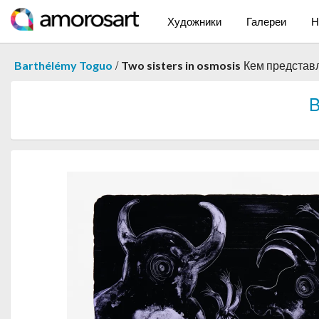
Художники
Галереи
Н
/
Barthélémy Toguo
Two sisters in osmosis
Кем представ
B