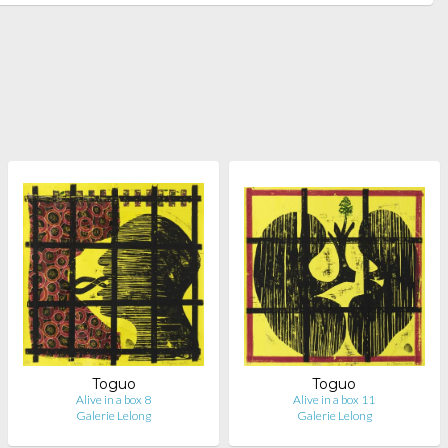
Toguo
Toguo
Alive in a box 8
Alive in a box 11
Galerie Lelong
Galerie Lelong