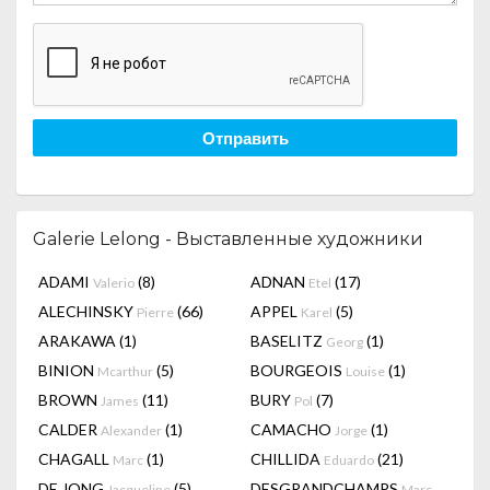
Отправить
Galerie Lelong - Выставленные художники
ADAMI
(8)
ADNAN
(17)
Valerio
Etel
ALECHINSKY
(66)
APPEL
(5)
Pierre
Karel
ARAKAWA
(1)
BASELITZ
(1)
Georg
BINION
(5)
BOURGEOIS
(1)
Mcarthur
Louise
BROWN
(11)
BURY
(7)
James
Pol
CALDER
(1)
CAMACHO
(1)
Alexander
Jorge
CHAGALL
(1)
CHILLIDA
(21)
Marc
Eduardo
DE JONG
(5)
DESGRANDCHAMPS
Jacqueline
Marc