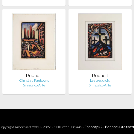
Rouault
Rouault
Christ au Faubourg
Les tres croix
Siniscalco Arte
Siniscalco Arte
opyright Amorosart 2008 - 2026 - CNIL n° : 1301442 -
Глоссарий
-
Вопросы и ответ