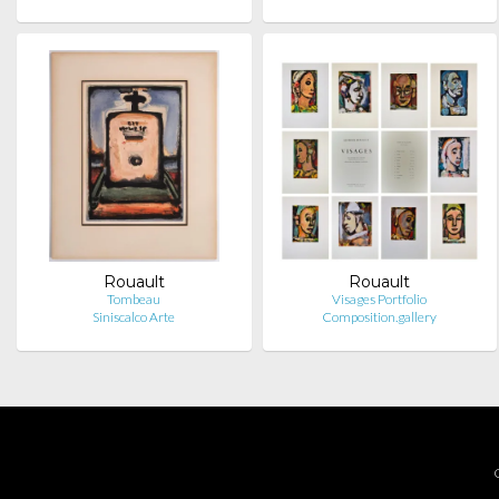
Rouault
Rouault
Tombeau
Visages Portfolio
Siniscalco Arte
Composition.gallery
C