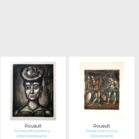
Rouault
Rouault
Femme affranchie è q…
Parade, from Circus
Libreria Antiquaria …
Siniscalco Arte