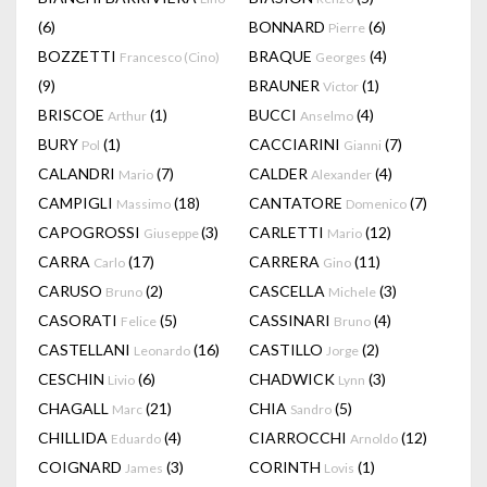
(6)
BONNARD
(6)
Pierre
BOZZETTI
BRAQUE
(4)
Francesco (Cino)
Georges
(9)
BRAUNER
(1)
Victor
BRISCOE
(1)
BUCCI
(4)
Arthur
Anselmo
BURY
(1)
CACCIARINI
(7)
Pol
Gianni
CALANDRI
(7)
CALDER
(4)
Mario
Alexander
CAMPIGLI
(18)
CANTATORE
(7)
Massimo
Domenico
CAPOGROSSI
(3)
CARLETTI
(12)
Giuseppe
Mario
CARRA
(17)
CARRERA
(11)
Carlo
Gino
CARUSO
(2)
CASCELLA
(3)
Bruno
Michele
CASORATI
(5)
CASSINARI
(4)
Felice
Bruno
CASTELLANI
(16)
CASTILLO
(2)
Leonardo
Jorge
CESCHIN
(6)
CHADWICK
(3)
Livio
Lynn
CHAGALL
(21)
CHIA
(5)
Marc
Sandro
CHILLIDA
(4)
CIARROCCHI
(12)
Eduardo
Arnoldo
COIGNARD
(3)
CORINTH
(1)
James
Lovis