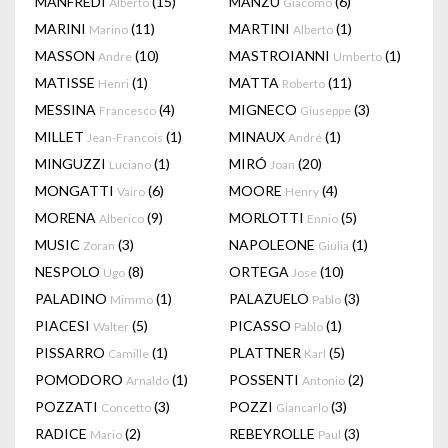
MANFREDI
(15)
MANZU
(6)
Alberto
Giacomo
MARINI
(11)
MARTINI
(1)
Marino
Alberto
MASSON
(10)
MASTROIANNI
(1)
Andre
Umberto
MATISSE
(1)
MATTA
(11)
Henri
Roberto
MESSINA
(4)
MIGNECO
(3)
Francesco
Giuseppe
MILLET
(1)
MINAUX
(1)
Jean-Francois
André
MINGUZZI
(1)
MIRÓ
(20)
Luciano
Joan
MONGATTI
(6)
MOORE
(4)
Vairo
Henry
MORENA
(9)
MORLOTTI
(5)
Alberico
Ennio
MUSIC
(3)
NAPOLEONE
(1)
Zoran
Giulia
NESPOLO
(8)
ORTEGA
(10)
Ugo
Jose
PALADINO
(1)
PALAZUELO
(3)
Mimmo
Pablo
PIACESI
(5)
PICASSO
(1)
Walter
Pablo
PISSARRO
(1)
PLATTNER
(5)
Camille
Karl
POMODORO
(1)
POSSENTI
(2)
Arnaldo
Antonio
POZZATI
(3)
POZZI
(3)
Concetto
Giancarlo
RADICE
(2)
REBEYROLLE
(3)
Mario
Paul