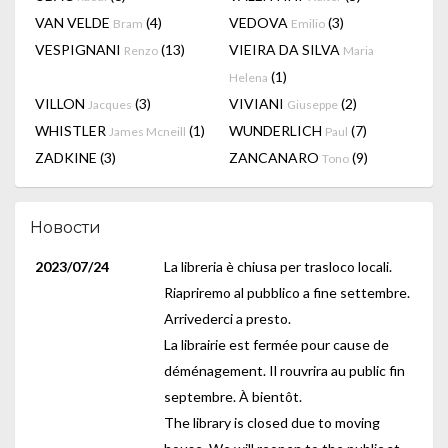
VAN VELDE
(4)
VEDOVA
(3)
Bram
Emilio
VESPIGNANI
(13)
VIEIRA DA SILVA
Renzo
Maria
(1)
Helena
VILLON
(3)
VIVIANI
(2)
Jacques
Giuseppe
WHISTLER
(1)
WUNDERLICH
(7)
James Mcneill
Paul
ZADKINE
(3)
ZANCANARO
(9)
Tono
Новости
2023/07/24
La libreria è chiusa per trasloco locali.
Riapriremo al pubblico a fine settembre.
Arrivederci a presto.
La librairie est fermée pour cause de
déménagement. Il rouvrira au public fin
septembre. À bientôt.
The library is closed due to moving