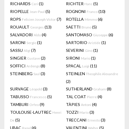
RICHARDS
(1)
RICHTER
(5)
Ceri
Hans
RIOPELLE
(5)
ROGNONI
(10)
Jean-Paul
Franco
ROPS
(7)
ROTELLA
(6)
Felicien Joseph Victor
Mimmo
ROUAULT
(13)
SAETTI
(5)
Georges
Bruno
SALVADORI
(4)
SANTOMASO
(6)
Aldo
Giuseppe
SARONI
(1)
SARTORIO
(1)
Sergio
Aristide
SASSU
(7)
SEVERINI
(1)
Aligi
Gino
SINGIER
(2)
SIRONI
(1)
Gustave
Mario
SOFFICI
(8)
SPACAL
(11)
Ardengo
Luigi
STEINBERG
(3)
STEINLEN
Saul
Theophile Alexandre
(2)
SURVAGE
(3)
SUTHERLAND
(8)
Léopold
Graham
TABUSSO
(5)
TAL COAT
(4)
Francesco
Pierre
TAMBURI
(9)
TÀPIES
(4)
Orfeo
Antoni
TOULOUSE-LAUTREC
TOZZI
(3)
Henri
Mario
(5)
TRECCANI
(3)
De
Ernesto
UBAC
(6)
VALENTINI
(5)
Raoul
Walter