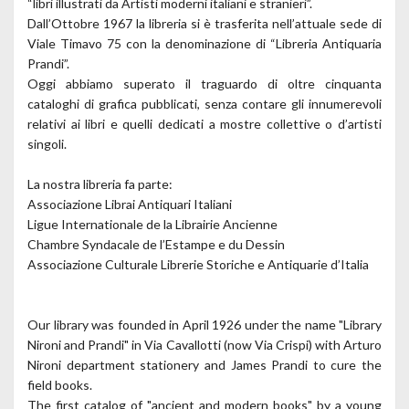
“libri illustrati da Artisti moderni italiani e stranieri”.
Dall’Ottobre 1967 la libreria si è trasferita nell’attuale sede di
Viale Timavo 75 con la denominazione di “Libreria Antiquaria
Prandi”.
Oggi abbiamo superato il traguardo di oltre cinquanta
cataloghi di grafica pubblicati, senza contare gli innumerevoli
relativi ai libri e quelli dedicati a mostre collettive o d’artisti
singoli.
La nostra libreria fa parte:
Associazione Librai Antiquari Italiani
Ligue Internationale de la Librairie Ancienne
Chambre Syndacale de l’Estampe e du Dessin
Associazione Culturale Librerie Storiche e Antiquarie d’Italia
Our library was founded in April 1926 under the name "Library
Nironi and Prandi" in Via Cavallotti (now Via Crispi) with Arturo
Nironi department stationery and James Prandi to cure the
field books.
The first catalog of "ancient and modern books" by a young