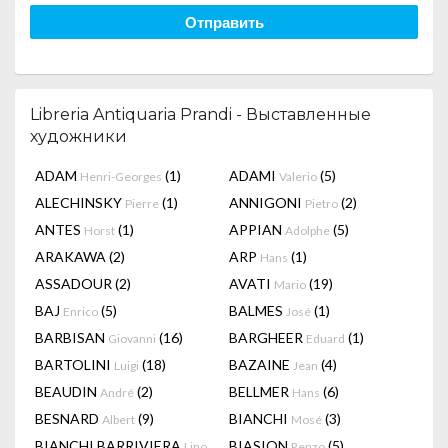
Отправить
Libreria Antiquaria Prandi - Выставленные
художники
ADAM
(1)
ADAMI
(5)
Henri-Georges
Valerio
ALECHINSKY
(1)
ANNIGONI
(2)
Pierre
Pietro
ANTES
(1)
APPIAN
(5)
Horst
Adolphe
ARAKAWA
(2)
ARP
(1)
Hans
ASSADOUR
(2)
AVATI
(19)
Mario
BAJ
(5)
BALMES
(1)
Enrico
José
BARBISAN
(16)
BARGHEER
(1)
Giovanni
Eduard
BARTOLINI
(18)
BAZAINE
(4)
Luigi
Jean
BEAUDIN
(2)
BELLMER
(6)
André
Hans
BESNARD
(9)
BIANCHI
(3)
Albert
Mosé
BIANCHI BARRIVIERA
BIASION
(5)
Lino
Renzo