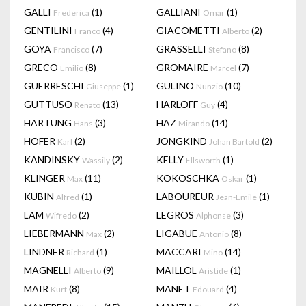
GALLI
(1)
GALLIANI
(1)
Frederica
Omar
GENTILINI
(4)
GIACOMETTI
(2)
Franco
Alberto
GOYA
(7)
GRASSELLI
(8)
Francisco
Stefano
GRECO
(8)
GROMAIRE
(7)
Emilio
Marcel
GUERRESCHI
(1)
GULINO
(10)
Giuseppe
Nunzio
GUTTUSO
(13)
HARLOFF
(4)
Renato
Guy
HARTUNG
(3)
HAZ
(14)
Hans
Mirando
HOFER
(2)
JONGKIND
(2)
Karl
Johan Bartold
KANDINSKY
(2)
KELLY
(1)
Wassily
Ellsworth
KLINGER
(11)
KOKOSCHKA
(1)
Max
Oskar
KUBIN
(1)
LABOUREUR
(1)
Alfred
Jean-Emile
LAM
(2)
LEGROS
(3)
Wifredo
Alphonse
LIEBERMANN
(2)
LIGABUE
(8)
Max
Antonio
LINDNER
(1)
MACCARI
(14)
Richard
Mino
MAGNELLI
(9)
MAILLOL
(1)
Alberto
Aristide
MAIR
(8)
MANET
(4)
Kurt
Edouard