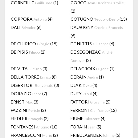
CORNEILLE
(1)
COROT
Guillaume
Jean-Baptiste-Camille
(2)
CORPORA
(4)
COTUGNO
(13)
Antonio
Teodoro Desio
DALI
(6)
DAUBIGNY
Salvador
Charles-Francois
(6)
DE CHIRICO
(15)
DE NITTIS
(6)
Giorgio
Giuseppe
DE PISIS
(2)
DE SEGONZAC
Filippo
André
(2)
Dunoyer
DE VITA
(3)
DELACROIX
(1)
Luciano
Eugène
DELLA TORRE
(8)
DERAIN
(1)
Enrico
André
DISERTORI
(3)
DJAK
(4)
Benvenuto
Zivko
DORAZIO
(7)
DUFY
(4)
Piero
Raoul
ERNST
(3)
FATTORI
(5)
Max
Giovanni
FAZZINI
(2)
FERRONI
(12)
Pericle
Gianfranco
FIEDLER
(2)
FIUME
(4)
François
Salvatore
FONTANESI
(10)
FORAIN
(5)
Antonio
Jean
FRANCESCONI
(2)
FRIEDLAENDER
(5)
Mario
Johnny