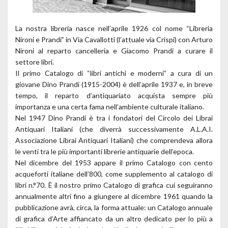
La nostra libreria nasce nell’aprile 1926 col nome “Libreria
Nironi e Prandi” in Via Cavallotti (l’attuale via Crispi) con Arturo
Nironi al reparto cancelleria e Giacomo Prandi a curare il
settore libri.
Il primo Catalogo di “libri antichi e moderni” a cura di un
giovane Dino Prandi (1915-2004) è dell’aprile 1937 e, in breve
tempo, il reparto d’antiquariato acquista sempre più
importanza e una certa fama nell’ambiente culturale italiano.
Nel 1947 Dino Prandi è tra i fondatori del Circolo dei Librai
Antiquari Italiani (che diverrà successivamente A.L.A.I.
Associazione Librai Antiquari Italiani) che comprendeva allora
le venti tra le più importanti librerie antiquarie dell’epoca.
Nel dicembre del 1953 appare il primo Catalogo con cento
acqueforti italiane dell’800, come supplemento al catalogo di
libri n.°70. È il nostro primo Catalogo di grafica cui seguiranno
annualmente altri fino a giungere al dicembre 1961 quando la
pubblicazione avrà, circa, la forma attuale: un Catalogo annuale
di grafica d’Arte affiancato da un altro dedicato per lo più a