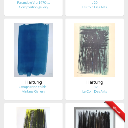
Farandole V, L-1970-…
L 20
Composition.gallery
Le Coin Des Arts
Hartung
Hartung
Composition en bleu
L 32
Vintage Gallery
Le Coin Des Arts
продан