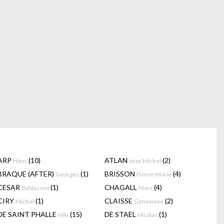
ARP
(10)
ATLAN
(2)
Hans
Jean Michel
BRAQUE (AFTER)
(1)
BRISSON
(4)
Georges
Pierre-Marie
CESAR
(1)
CHAGALL
(4)
Baldaccini
Marc
CIRY
(1)
CLAISSE
(2)
Michel
Genevieve
DE SAINT PHALLE
(15)
DE STAEL
(1)
Niki
Nicolas