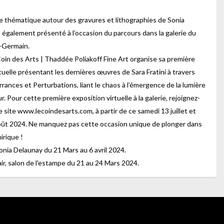
 thématique autour des gravures et lithographies de Sonia
 également présenté à l’occasion du parcours dans la galerie du
t-Germain.
Coin des Arts | Thaddée Poliakoff Fine Art organise sa première
tuelle présentant les dernières œuvres de Sara Fratini à travers
rrances et Perturbations, liant le chaos à l’émergence de la lumière
ur. Pour cette première exposition virtuelle à la galerie, rejoignez-
 site www.lecoindesarts.com, à partir de ce samedi 13 juillet et
oût 2024. Ne manquez pas cette occasion unique de plonger dans
irique !
onia Delaunay du 21 Mars au 6 avril 2024.
Fair, salon de l'estampe du 21 au 24 Mars 2024.