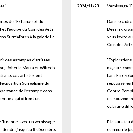
tes"
2024/11/23
Vernissage "E
ennes de l'Estampe et du
Dans le cadre
 et l'équipe du Coin des Arts
Dessin », org
ns Surréalistes à la galerie Le
vous invite au
Coin des Arts 
rir des estampes d’artistes
"Explorations
on, Roberto Matta et Wifredo
majeurs comm
atisme, ces artistes ont
Lam. En explor
à l’exposition Surréalisme du
repoussé les f
importance de l’estampe dans
Centre Pompid
onnues qui offrent un
ce mouvement,
éclairage diffé
 de Turenne, avec un vernissage
Elle aura lieu
e tiendra jusqu'au 8 décembre.
commun le jeu