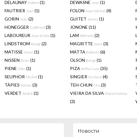
DELAUNAY
(1)
DEWASNE
(1)
Robert
Jean
FAUTRIER
(1)
FOLON
(4)
Jean
Jean-Michel
GORIN
(2)
GUITET
(1)
Jean
James
HONEGGER
(3)
JONONE
(11)
Gottfried
LABOUREUR
(1)
LAM
(2)
Jean-Emile
Wifredo
LINDSTROM
(2)
MAGRITTE
(3)
Bengt
Rene
MATISSE
(1)
MATTA
(6)
Henri
Roberto
NISSEN
(1)
OLSON
(1)
Brian
Bengt
PIENE
(1)
PIZA
(35)
Otto
Arthur Luiz
SEUPHOR
(1)
SINGIER
(4)
Michel
Gustave
TÀPIES
(3)
TEH-CHUN
(3)
Antoni
Chu
VERDET
(1)
VIEIRA DA SILVA
André
Maria Helena
(3)
Новости