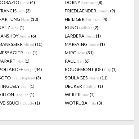
DORAZIO
(4)
DORNY
(8)
Piero
Bertrand
FRANCIS
(3)
FRIEDLAENDER
(9)
Sam
Johnny
HARTUNG
(10)
HEILIGER
(4)
Hans
Bernhard
KATZ
(1)
KIJNO
(2)
Alex
Ladislas
LANSKOY
(6)
LARDERA
(1)
Andre
Berto
MANESSIER
(10)
MARFAING
(1)
Alfred
André
MESSAGIER
(1)
MIRÓ
(31)
Jean
Joan
PAPART
(1)
PAUL
(6)
Max
Gen
POLIAKOFF
(44)
ROUGEMONT (DE)
(1)
Serge
Guy
SOTO
(3)
SOULAGES
(11)
Jesus Raphael
Pierre
TINGUELY
(1)
UECKER
(1)
Jean
Günther
VILLON
(1)
WEILER
(1)
Jacques
Max
WEISBUCH
(1)
WOTRUBA
(3)
Claude
Fritz