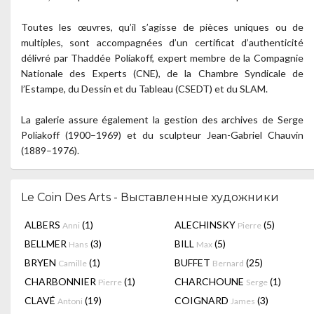
Toutes les œuvres, qu’il s’agisse de pièces uniques ou de
multiples, sont accompagnées d’un certificat d’authenticité
délivré par Thaddée Poliakoff, expert membre de la Compagnie
Nationale des Experts (CNE), de la Chambre Syndicale de
l’Estampe, du Dessin et du Tableau (CSEDT) et du SLAM.
La galerie assure également la gestion des archives de Serge
Poliakoff (1900–1969) et du sculpteur Jean-Gabriel Chauvin
(1889–1976).
Le Coin Des Arts - Выставленные художники
ALBERS
(1)
ALECHINSKY
(5)
Anni
Pierre
BELLMER
(3)
BILL
(5)
Hans
Max
BRYEN
(1)
BUFFET
(25)
Camille
Bernard
CHARBONNIER
(1)
CHARCHOUNE
(1)
Pierre
Serge
CLAVÉ
(19)
COIGNARD
(3)
Antoni
James