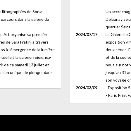
 lithographies de Sonia
Un accrochage
parcours dans la galerie du
Delaunay sera
quartier Sain
ne Art organise sa première
2024/07/17
La Galerie le 
es de Sara Fratini à travers
exposition vir
aos à l’émergence de la lumière
deux séries, E
uelle à la galerie, rejoignez-
et de la coule
r de ce samedi 13 juillet et
nous sur notre
asion unique de plonger dans
jusqu'au 31 a
son voyage on
2024/03/09
- Exposition S
- Paris Print 