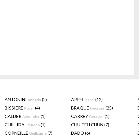
ANTONINI
(2)
APPEL
(12)
Annapia
Karel
BISSIERE
(4)
BRAQUE
(25)
Roger
Georges
CALDER
(1)
CARREY
(1)
Alexander
Georges
CHILLIDA
(1)
CHU TEH CHUN
(7)
Eduardo
CORNEILLE
(7)
DADO
(6)
Guillaume