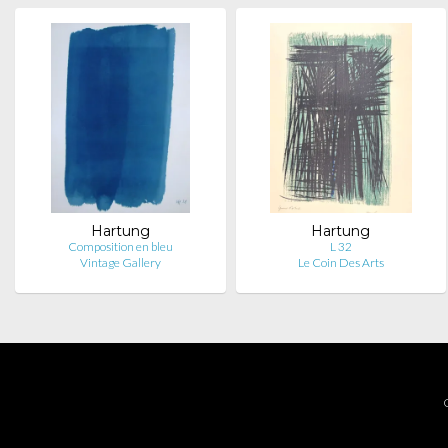
Hartung
Hartung
Composition en bleu
L 32
Vintage Gallery
Le Coin Des Arts
C