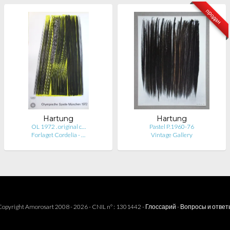
продан
Hartung
Hartung
OL 1972 . original c…
Pastel P.1960-76
Forlaget Cordelia - …
Vintage Gallery
opyright Amorosart 2008 - 2026 - CNIL n° : 1301442 -
Глоссарий
-
Вопросы и ответ