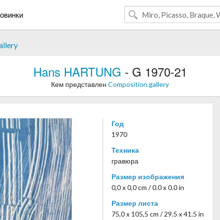
овинки
llery
Hans HARTUNG
- G 1970-21
Кем представлен
Composition.gallery
Год
1970
Техника
гравюра
Размер изображения
0,0 x 0,0 cm / 0.0 x 0.0 in
Размер листа
75,0 x 105,5 cm / 29.5 x 41.5 in