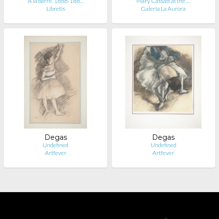
A la barre. 1888-188…
Mary Cassatt at the …
Libretis
Galería La Aurora
Degas
Degas
Undefined
Undefined
Artfever
Artfever