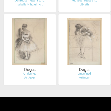
Danseuse mettant son…
Petite danseuse à l'…
Isabelle Milsztein A…
Libretis
Degas
Degas
Undefined
Undefined
Artfever
Artfever