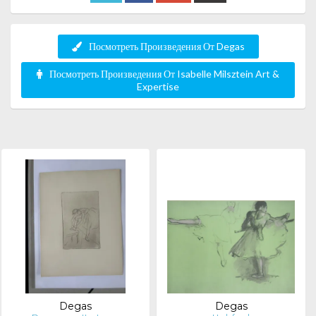
Посмотреть Произведения От Degas
Посмотреть Произведения От Isabelle Milsztein Art &
Expertise
Degas
Degas