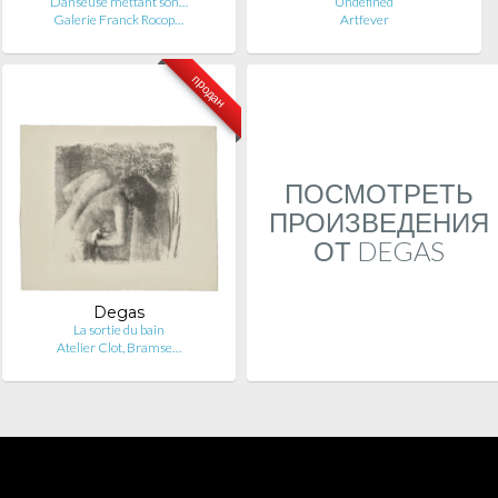
Danseuse mettant son…
Undefined
Galerie Franck Rocop…
Artfever
продан
ПОСМОТРЕТЬ
ПРОИЗВЕДЕНИЯ
ОТ DEGAS
Degas
La sortie du bain
Atelier Clot, Bramse…