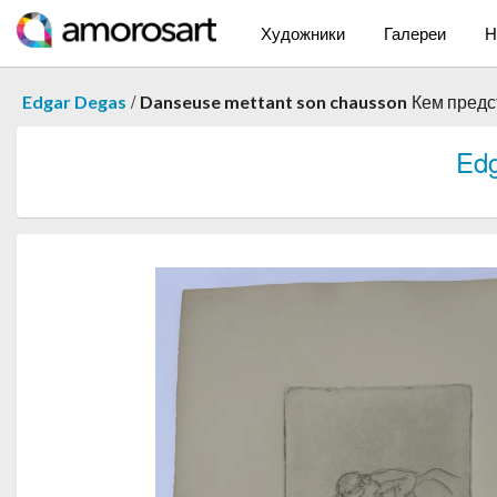
Художники
Галереи
Н
/
Edgar Degas
Danseuse mettant son chausson
Кем пред
Ed