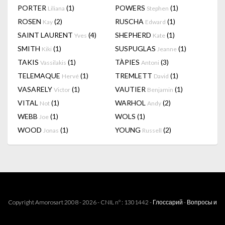
PORTER
(1)
POWERS
(1)
Liliana
Stephen
ROSEN
(2)
RUSCHA
(1)
Kay
Edward
SAINT LAURENT
(4)
SHEPHERD
(1)
Yves
Kate
SMITH
(1)
SUSPUGLAS
(1)
Kiki
Jeanne
TAKIS
(1)
TÀPIES
(3)
Vassilakis
Antoni
TELEMAQUE
(1)
TREMLETT
(1)
Hervé
David
VASARELY
(1)
VAUTIER
(1)
Victor
Benjamin
VITAL
(1)
WARHOL
(2)
Not
Andy
WEBB
(1)
WOLS
(1)
Joe
WOOD
(1)
YOUNG
(2)
Jonas
Russell
Copyright Amorosart 2008 - 2026 - CNIL n° : 1301442 -
Глоссарий
-
Вопросы и