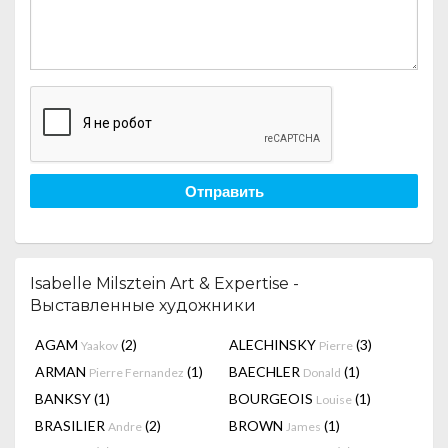
Отправить
Isabelle Milsztein Art & Expertise -
Выставленные художники
AGAM
(2)
ALECHINSKY
(3)
Yaakov
Pierre
ARMAN
(1)
BAECHLER
(1)
Pierre Fernandez
Donald
BANKSY
(1)
BOURGEOIS
(1)
Louise
BRASILIER
(2)
BROWN
(1)
Andre
James