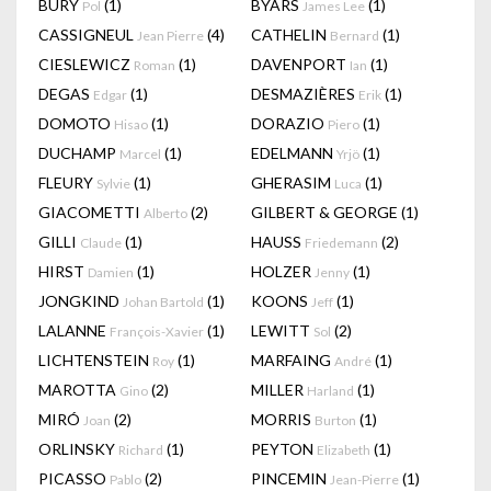
BURY
(1)
BYARS
(1)
Pol
James Lee
CASSIGNEUL
(4)
CATHELIN
(1)
Jean Pierre
Bernard
CIESLEWICZ
(1)
DAVENPORT
(1)
Roman
Ian
DEGAS
(1)
DESMAZIÈRES
(1)
Edgar
Erik
DOMOTO
(1)
DORAZIO
(1)
Hisao
Piero
DUCHAMP
(1)
EDELMANN
(1)
Marcel
Yrjö
FLEURY
(1)
GHERASIM
(1)
Sylvie
Luca
GIACOMETTI
(2)
GILBERT & GEORGE
(1)
Alberto
GILLI
(1)
HAUSS
(2)
Claude
Friedemann
HIRST
(1)
HOLZER
(1)
Damien
Jenny
JONGKIND
(1)
KOONS
(1)
Johan Bartold
Jeff
LALANNE
(1)
LEWITT
(2)
François-Xavier
Sol
LICHTENSTEIN
(1)
MARFAING
(1)
Roy
André
MAROTTA
(2)
MILLER
(1)
Gino
Harland
MIRÓ
(2)
MORRIS
(1)
Joan
Burton
ORLINSKY
(1)
PEYTON
(1)
Richard
Elizabeth
PICASSO
(2)
PINCEMIN
(1)
Pablo
Jean-Pierre