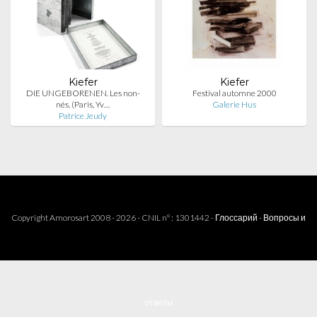
Kiefer
Kiefer
DIE UNGEBORENEN. Les non-
Festival automne 2000
nés. (Paris, Yv…
Galerie Hus
Patrice Jeudy
Copyright Amorosart 2008 - 2026 - CNIL n° : 1301442 -
Глоссарий
-
Вопросы и
ответы