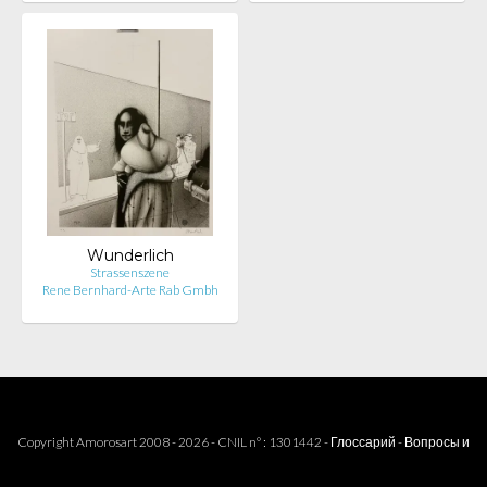
Wunderlich
Strassenszene
Rene Bernhard-Arte Rab Gmbh
Copyright Amorosart 2008 - 2026 - CNIL n° : 1301442 -
Глоссарий
-
Вопросы и