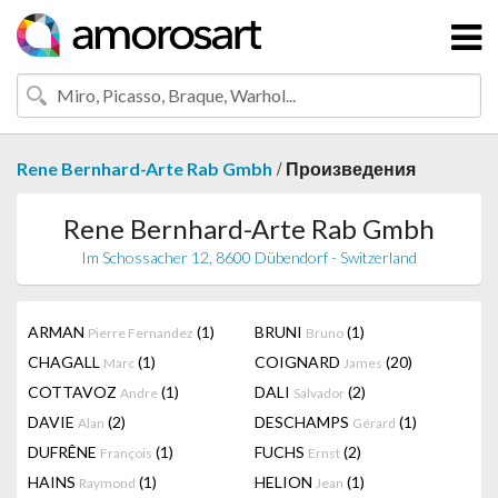
/
Rene Bernhard-Arte Rab Gmbh
Произведения
Rene Bernhard-Arte Rab Gmbh
Im Schossacher 12, 8600 Dübendorf - Switzerland
ARMAN
(1)
BRUNI
(1)
Pierre Fernandez
Bruno
CHAGALL
(1)
COIGNARD
(20)
Marc
James
COTTAVOZ
(1)
DALI
(2)
Andre
Salvador
DAVIE
(2)
DESCHAMPS
(1)
Alan
Gérard
DUFRÊNE
(1)
FUCHS
(2)
François
Ernst
HAINS
(1)
HELION
(1)
Raymond
Jean