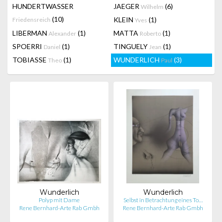
HUNDERTWASSER
JAEGER
(6)
Wilhelm
(10)
KLEIN
(1)
Friedensreich
Yves
LIBERMAN
(1)
MATTA
(1)
Alexander
Roberto
SPOERRI
(1)
TINGUELY
(1)
Daniel
Jean
TOBIASSE
(1)
WUNDERLICH
(3)
Theo
Paul
Wunderlich
Wunderlich
Polyp mit Dame
Selbst in Betrachtung eines To…
Rene Bernhard-Arte Rab Gmbh
Rene Bernhard-Arte Rab Gmbh