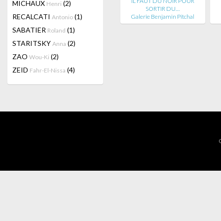
IL FAUT DU NOIR POUR
MICHAUX
(2)
Henri
SORTIR DU…
RECALCATI
(1)
Galerie Benjamin Pitchal
Antonio
SABATIER
(1)
Roland
STARITSKY
(2)
Anna
ZAO
(2)
Wou-Ki
ZEID
(4)
Fahr-El-Nissa
C