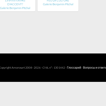
L'INFINI N'A PAS
FEU LA CULTURE
D'ACCENT?
Galerie Benjamin Pitchal
Galerie Benjamin Pitchal
opyright Amorosart 2008 - 2026 - CNIL n° : 1301442 -
Глоссарий
-
Вопросы и ответ