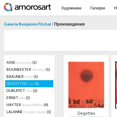
Художники
Галереи
Н
/
Galerie Benjamin Pitchal
Произведения
ASSE
(1)
Genevieve
BOUMEESTER
(1)
Christine
BRAUNER
(1)
Victor
DEGOTTEX
(3)
Jean
DUBUFFET
(2)
Jean
ERNST
(1)
Max
HAYTER
(4)
Stanley William
LALANNE
(1)
François-Xavier
Degottex