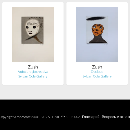
Zush
Zush
Autocuraçió creativa
Docloud
Sylvan Cole Gallery
Sylvan Cole Gallery
opyright Amorosart 2008 - 2026 - CNIL n° : 1301442 -
Глоссарий
-
Вопросы и ответ