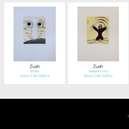
Zush
Zush
Vludo
Soplanes Vrv
Sylvan Cole Gallery
Sylvan Cole Gallery
C