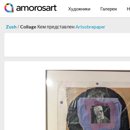
Художники
Галереи
Н
/
Zush
Collage
Кем представлен
Artsobrepaper