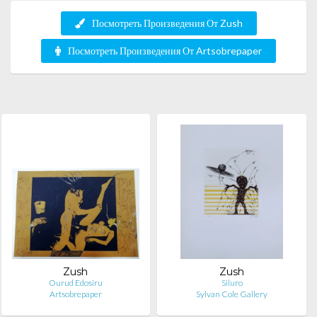
Посмотреть Произведения От Zush
Посмотреть Произведения От Artsobrepaper
Zush
Zush
Ourud Edosiru
Siluro
Artsobrepaper
Sylvan Cole Gallery