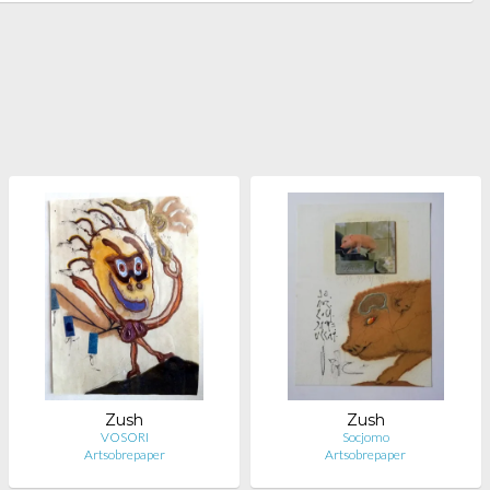
Zush
Zush
VOSORI
Socjomo
Artsobrepaper
Artsobrepaper