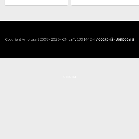
Copyright Amorosart 2008 - 2026 - CNIL n° : 1301442 -
Глоссарий
-
Вопросы и
ответы