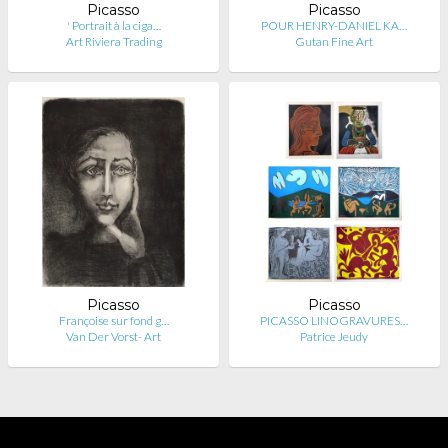
Picasso
Picasso
' Portrait à la ciga…
POUR HENRY-DANIEL KA…
Art Riviera Trading
Gutan Fine Art
Picasso
Picasso
Françoise sur fond g…
PICASSO LINOGRAVURES…
Van Der Vorst- Art
Patrice Jeudy