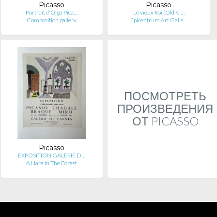
Picasso
Picasso
Portrait d'Olga Pica…
Le vieux Roi (Old Ki…
Composition.gallery
Epicentrum Art Galle…
ПОСМОТРЕТЬ
ПРОИЗВЕДЕНИЯ
ОТ PICASSO
Picasso
EXPOSITION GALERIE D…
A Hare In The Forest