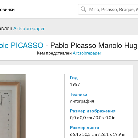
овинки
авлен
Artsobrepaper
blo PICASSO
- Pablo Picasso Manolo Hug
Кем представлен
Artsobrepaper
Год
1957
Техника
литография
Размер изображения
0,0 x 0,0 cm / 0.0 x 0.0 in
Размер листа
66,4 x 50,5 cm / 26.1 x 19.9 in