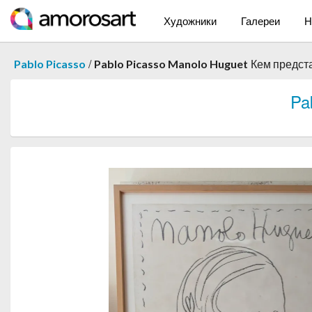
Художники
Галереи
Н
/
Pablo Picasso
Pablo Picasso Manolo Huguet
Кем предст
Pa