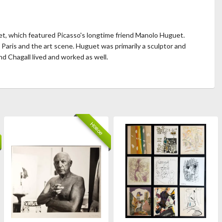
et, which featured Picasso's longtime friend Manolo Huguet.
aris and the art scene. Huguet was primarily a sculptor and
nd Chagall lived and worked as well.
Новое