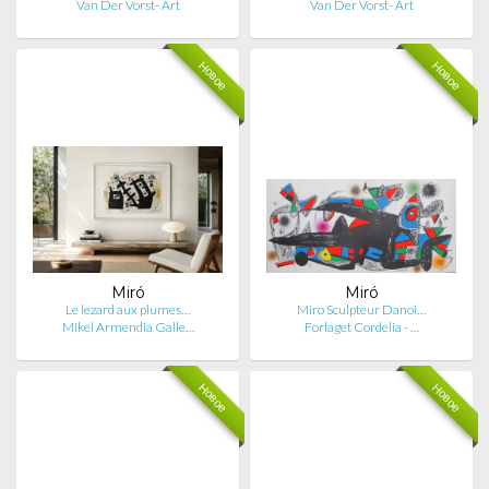
Van Der Vorst- Art
Van Der Vorst- Art
Новое
Новое
Miró
Miró
Le lezard aux plumes…
Miro Sculpteur Danoi…
Mikel Armendia Galle…
Forlaget Cordelia - …
Новое
Новое