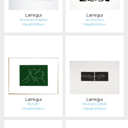
Larregui
Larregui
Tennis-terre battue
Jeu d' échecs
Maeght Editeur
Maeght Editeur
Larregui
Larregui
RUGBY
TIR A LA CORDE
Maeght Editeur
Maeght Editeur