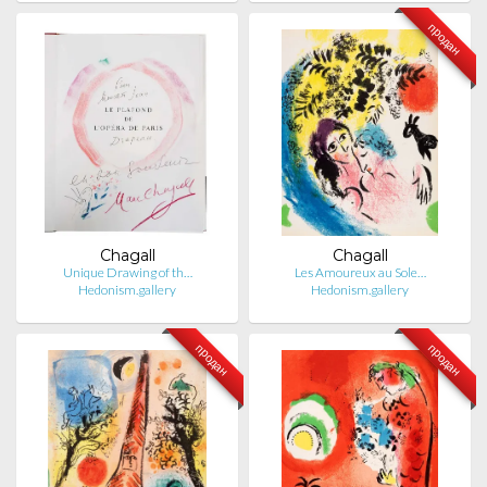
продан
Chagall
Chagall
Unique Drawing of th…
Les Amoureux au Sole…
Hedonism.gallery
Hedonism.gallery
продан
продан