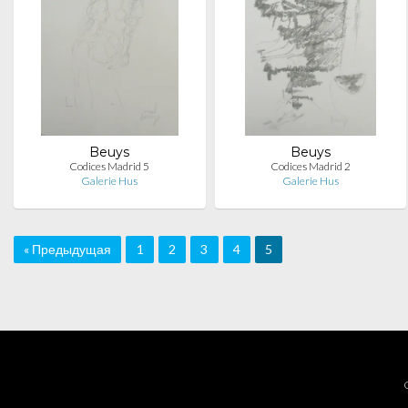
Beuys
Beuys
Codices Madrid 5
Codices Madrid 2
Galerie Hus
Galerie Hus
« Предыдущая
1
2
3
4
5
C