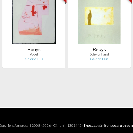
Beuys
Beuys
Vogel
Schwurhand
Galerie Hus
Galerie Hus
opyright Amorosart 2008 - 2026 - CNIL n° : 1301442 -
Глоссарий
-
Вопросы и ответ