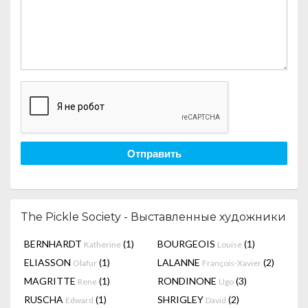
Отправить
The Pickle Society - Выставленные художники
BERNHARDT
(1)
BOURGEOIS
(1)
Katherine
Louise
ELIASSON
(1)
LALANNE
(2)
Olafur
François-Xavier
MAGRITTE
(1)
RONDINONE
(3)
Rene
Ugo
RUSCHA
(1)
SHRIGLEY
(2)
Edward
David