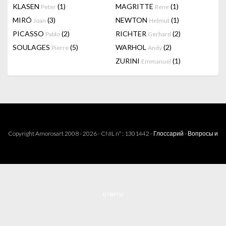
KLASEN
(1)
MAGRITTE
(1)
Peter
Rene
MIRÓ
(3)
NEWTON
(1)
Joan
Helmut
PICASSO
(2)
RICHTER
(2)
Pablo
Gerhard
SOULAGES
(5)
WARHOL
(2)
Pierre
Andy
ZURINI
(1)
Emmanuel
Copyright Amorosart 2008 - 2026 - CNIL n° : 1301442 -
Глоссарий
-
Вопросы и
ответы