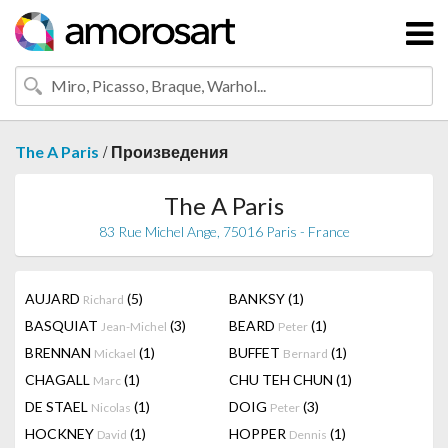
/
The A Paris
Произведения
The A Paris
83 Rue Michel Ange, 75016 Paris - France
AUJARD
(5)
BANKSY
(1)
Richard
BASQUIAT
(3)
BEARD
(1)
Jean-Michel
Peter
BRENNAN
(1)
BUFFET
(1)
Mickael
Bernard
CHAGALL
(1)
CHU TEH CHUN
(1)
Marc
DE STAEL
(1)
DOIG
(3)
Nicolas
Peter
HOCKNEY
(1)
HOPPER
(1)
David
Dennis