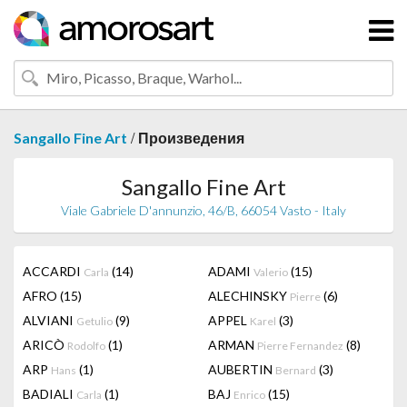
/
Sangallo Fine Art
Произведения
Sangallo Fine Art
Viale Gabriele D'annunzio, 46/B, 66054 Vasto - Italy
ACCARDI
(14)
ADAMI
(15)
Carla
Valerio
AFRO
(15)
ALECHINSKY
(6)
Pierre
ALVIANI
(9)
APPEL
(3)
Getulio
Karel
ARICÒ
(1)
ARMAN
(8)
Rodolfo
Pierre Fernandez
ARP
(1)
AUBERTIN
(3)
Hans
Bernard
BADIALI
(1)
BAJ
(15)
Carla
Enrico