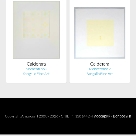
Calderara
Calderara
Momenti no.2
Monocromo 2
Sangallo Fine Art
Sangallo Fine Art
Copyright Amorosart 2008 - 2026 - CNIL n° : 1301442 -
Глоссарий
-
Вопросы и