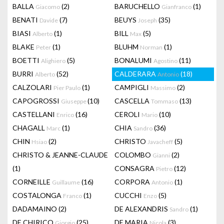
BALLA
(2)
BARUCHELLO
(1)
Giacomo
Gianfranco
BENATI
(7)
BEUYS
(35)
Davide
Joseph
BIASI
(1)
BILL
(5)
Alberto
Max
BLAKE
(1)
BLUHM
(1)
Peter
Norman
BOETTI
(5)
BONALUMI
(11)
Alighiero
Agostino
BURRI
(52)
CALDERARA
(18)
Alberto
Antonio
CALZOLARI
(1)
CAMPIGLI
(2)
Pier Paulo
Massimo
CAPOGROSSI
(10)
CASCELLA
(13)
Giuseppe
Tommaso
CASTELLANI
(16)
CEROLI
(10)
Enrico
Mario
CHAGALL
(1)
CHIA
(36)
Marc
Sandro
CHIN
(2)
CHRISTO
(5)
Hsiao
Javacheff
CHRISTO & JEANNE-CLAUDE
COLOMBO
(2)
Gianni
(1)
CONSAGRA
(12)
Pietro
CORNEILLE
(16)
CORPORA
(1)
Guillaume
Antonio
COSTALONGA
(1)
CUCCHI
(5)
Franco
Enzo
DADAMAINO
(2)
DE ALEXANDRIS
(1)
Sandro
DE CHIRICO
(25)
DE MARIA
(3)
Giorgio
Nicola