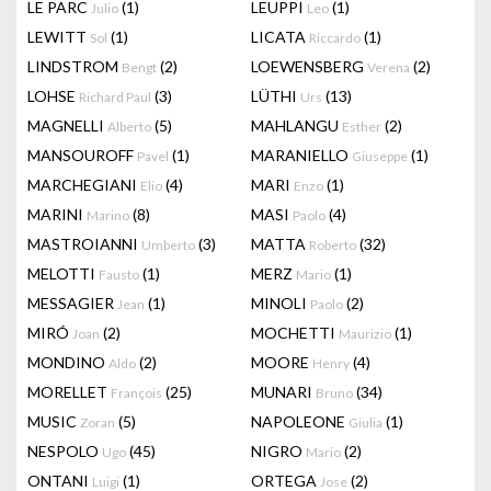
LE PARC
(1)
LEUPPI
(1)
Julio
Leo
LEWITT
(1)
LICATA
(1)
Sol
Riccardo
LINDSTROM
(2)
LOEWENSBERG
(2)
Bengt
Verena
LOHSE
(3)
LÜTHI
(13)
Richard Paul
Urs
MAGNELLI
(5)
MAHLANGU
(2)
Alberto
Esther
MANSOUROFF
(1)
MARANIELLO
(1)
Pavel
Giuseppe
MARCHEGIANI
(4)
MARI
(1)
Elio
Enzo
MARINI
(8)
MASI
(4)
Marino
Paolo
MASTROIANNI
(3)
MATTA
(32)
Umberto
Roberto
MELOTTI
(1)
MERZ
(1)
Fausto
Mario
MESSAGIER
(1)
MINOLI
(2)
Jean
Paolo
MIRÓ
(2)
MOCHETTI
(1)
Joan
Maurizio
MONDINO
(2)
MOORE
(4)
Aldo
Henry
MORELLET
(25)
MUNARI
(34)
François
Bruno
MUSIC
(5)
NAPOLEONE
(1)
Zoran
Giulia
NESPOLO
(45)
NIGRO
(2)
Ugo
Mario
ONTANI
(1)
ORTEGA
(2)
Luigi
Jose