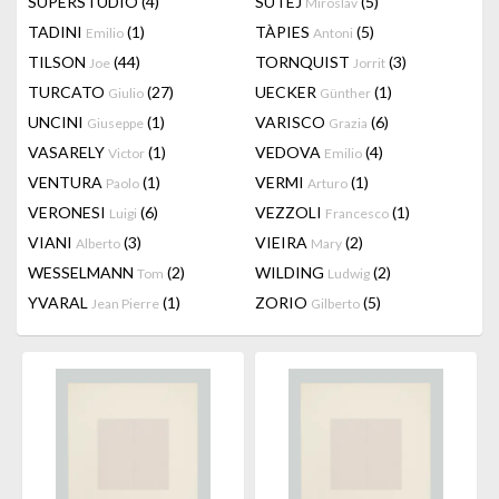
SUPERSTUDIO
(4)
SUTEJ
(5)
Miroslav
TADINI
(1)
TÀPIES
(5)
Emilio
Antoni
TILSON
(44)
TORNQUIST
(3)
Joe
Jorrit
TURCATO
(27)
UECKER
(1)
Giulio
Günther
UNCINI
(1)
VARISCO
(6)
Giuseppe
Grazia
VASARELY
(1)
VEDOVA
(4)
Victor
Emilio
VENTURA
(1)
VERMI
(1)
Paolo
Arturo
VERONESI
(6)
VEZZOLI
(1)
Luigi
Francesco
VIANI
(3)
VIEIRA
(2)
Alberto
Mary
WESSELMANN
(2)
WILDING
(2)
Tom
Ludwig
YVARAL
(1)
ZORIO
(5)
Jean Pierre
Gilberto