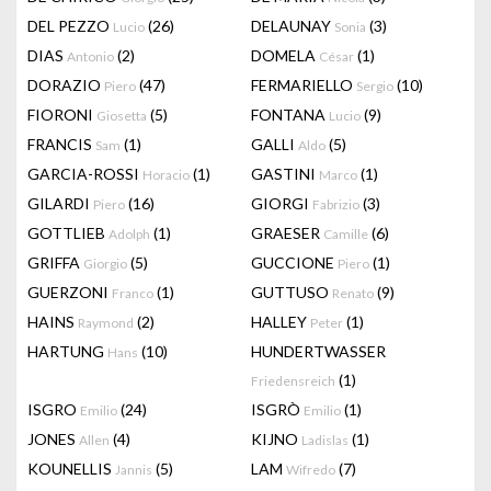
DEL PEZZO
(26)
DELAUNAY
(3)
Lucio
Sonia
DIAS
(2)
DOMELA
(1)
Antonio
César
DORAZIO
(47)
FERMARIELLO
(10)
Piero
Sergio
FIORONI
(5)
FONTANA
(9)
Giosetta
Lucio
FRANCIS
(1)
GALLI
(5)
Sam
Aldo
GARCIA-ROSSI
(1)
GASTINI
(1)
Horacio
Marco
GILARDI
(16)
GIORGI
(3)
Piero
Fabrizio
GOTTLIEB
(1)
GRAESER
(6)
Adolph
Camille
GRIFFA
(5)
GUCCIONE
(1)
Giorgio
Piero
GUERZONI
(1)
GUTTUSO
(9)
Franco
Renato
HAINS
(2)
HALLEY
(1)
Raymond
Peter
HARTUNG
(10)
HUNDERTWASSER
Hans
(1)
Friedensreich
ISGRO
(24)
ISGRÒ
(1)
Emilio
Emilio
JONES
(4)
KIJNO
(1)
Allen
Ladislas
KOUNELLIS
(5)
LAM
(7)
Jannis
Wifredo