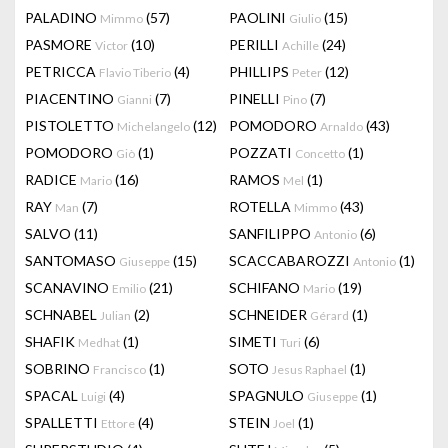
PALADINO
(57)
PAOLINI
(15)
Mimmo
Giulio
PASMORE
(10)
PERILLI
(24)
Victor
Achille
PETRICCA
(4)
PHILLIPS
(12)
Flavio Tiberio
Peter
PIACENTINO
(7)
PINELLI
(7)
Gianni
Pino
PISTOLETTO
(12)
POMODORO
(43)
Michelangelo
Arnaldo
POMODORO
(1)
POZZATI
(1)
Giò
Concetto
RADICE
(16)
RAMOS
(1)
Mario
Mel
RAY
(7)
ROTELLA
(43)
Man
Mimmo
SALVO
(11)
SANFILIPPO
(6)
Antonio
SANTOMASO
(15)
SCACCABAROZZI
(1)
Giuseppe
Antonio
SCANAVINO
(21)
SCHIFANO
(19)
Emilio
Mario
SCHNABEL
(2)
SCHNEIDER
(1)
Julian
Gérard
SHAFIK
(1)
SIMETI
(6)
Medhat
Turi
SOBRINO
(1)
SOTO
(1)
Francisco
Jesus Raphael
SPACAL
(4)
SPAGNULO
(1)
Luigi
Giuseppe
SPALLETTI
(4)
STEIN
(1)
Ettore
Joel