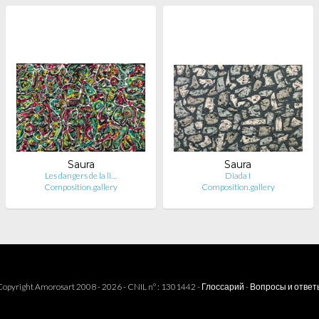
Saura
Saura
Les dangers de la li…
Diada I
Composition.gallery
Composition.gallery
opyright Amorosart 2008 - 2026 - CNIL n° : 1301442 -
Глоссарий
-
Вопросы и ответ