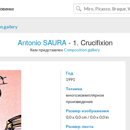
овинки
n.gallery
Antonio SAURA
- 1. Crucifixion
Кем представлен
Composition.gallery
Год
1991
Техника
многоэкземплярное
произведение
Размер изображения
0,0 x 0,0 cm / 0.0 x 0.0 in
Размер листа