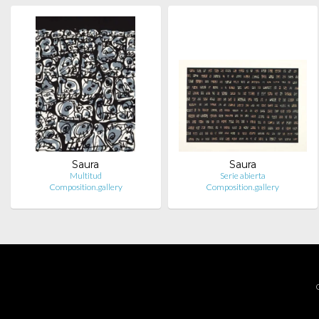
Saura
Saura
Multitud
Serie abierta
Composition.gallery
Composition.gallery
C