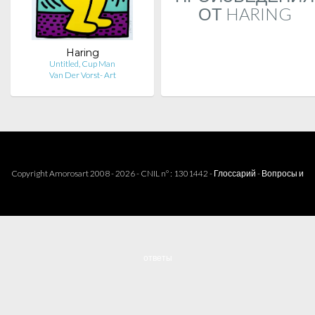
ОТ HARING
Haring
Untitled, Cup Man
Van Der Vorst- Art
Copyright Amorosart 2008 - 2026 - CNIL n° : 1301442 -
Глоссарий
-
Вопросы и
ответы