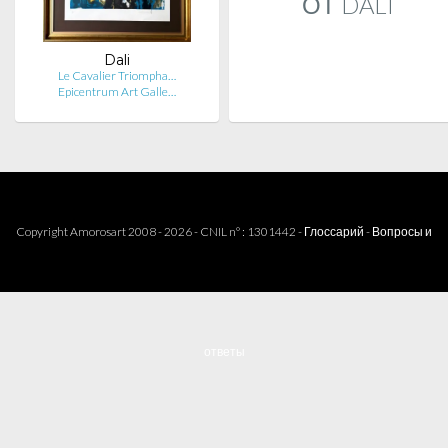
ОТ DALI
Dali
Le Cavalier Triompha…
Epicentrum Art Galle…
Copyright Amorosart 2008 - 2026 - CNIL n° : 1301442 -
Глоссарий
-
Вопросы и
ответы