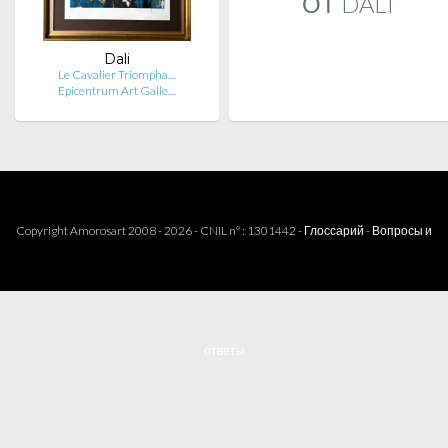
ОТ DALI
Dali
Le Cavalier Triompha…
Epicentrum Art Galle…
Copyright Amorosart 2008 - 2026 - CNIL n° : 1301442 -
Глоссарий
-
Вопросы и
ответы