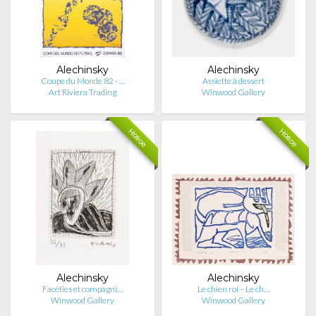
Alechinsky
Alechinsky
Coupe du Monde 82 - …
Assiette à dessert
Art Riviera Trading
Winwood Gallery
Новое
Новое
Alechinsky
Alechinsky
Facéties et compagni…
Le chien roi – Le ch…
Winwood Gallery
Winwood Gallery