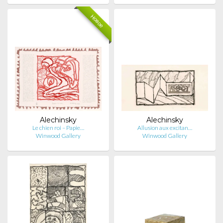
Новое
Alechinsky
Alechinsky
Le chien roi – Papie…
Allusion aux excitan…
Winwood Gallery
Winwood Gallery