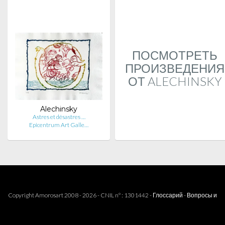
ПОСМОТРЕТЬ
ПРОИЗВЕДЕНИЯ
ОТ ALECHINSKY
Alechinsky
Astres et désastres …
Epicentrum Art Galle…
Copyright Amorosart 2008 - 2026 - CNIL n° : 1301442 -
Глоссарий
-
Вопросы и