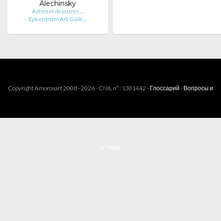
Alechinsky
Astres et désastres …
Epicentrum Art Galle…
Copyright Amorosart 2008 - 2026 - CNIL n° : 1301442 -
Глоссарий
-
Вопросы и
ответы