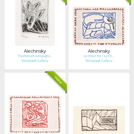
Alechinsky
Alechinsky
Facéties et compagni…
Le chien roi – Le ch…
Winwood Gallery
Winwood Gallery
Новое